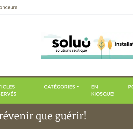
nier
onceurs
ICLES
CATÉGORIES
EN
P
SERVÉS
KIOSQUE!
révenir que guérir!