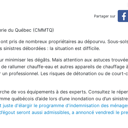
révenir que guérir!
Partager sur
uterie du Québec (CMMTQ)
i ont pris de nombreux propriétaires au dépourvu. Sous-sol
 sinistres débordées : la situation est difficile.
our minimiser les dégâts. Mais attention aux astuces trouvée
de rallumer chauffe-eau et autres appareils de chauffage à 
par un professionnel. Les risques de détonation ou de court-c
marche de vos équipements à des experts. Consultez le répe
amme québécois d’aide lors d’une inondation ou d’un sinistre
t juste d'élargir le programme d'indemnisation des ménage
d’égout seront aussi admissibles, a annoncé vendredi le pr