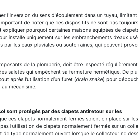
r l'inversion du sens d'écoulement dans un tuyau, limitant 
 important de noter que ces dispositifs ne sont pas toujour
t expliquer pourquoi certaines maisons équipées de clapets
our installé uniquement sur les embranchements d’eaux usé
s par les eaux pluviales ou souterraines, qui peuvent prov
omposants de la plomberie, doit être inspecté régulièremen
es saletés qui empêchent sa fermeture hermétique. De plus
t après l’utilisation d’un furet (
drain snake
) pour débouch
ts au mécanisme.
ol sont protégés par des clapets antiretour sur les
e que ces clapets normalement fermés soient en place sur les
s l’utilisation de clapets normalement fermés sur un coll
apet de type normalement ouvert lorsque le collecteur ne des