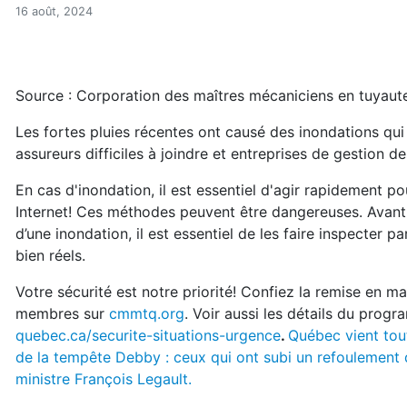
Inondations : mieux vaut p
Accueil
16 août, 2024
Articles
Maisons saines
Hypersensibilités environnementales
Source : Corporation des maîtres mécaniciens en tuya
Inondations : mieux vaut prévenir que guérir!
Les fortes pluies récentes ont causé des inondations qu
assureurs difficiles à joindre et entreprises de gestion des
En cas d'inondation, il est essentiel d'agir rapidement p
Internet! Ces méthodes peuvent être dangereuses. Avant 
d’une inondation, il est essentiel de les faire inspecter 
bien réels.
Votre sécurité est notre priorité! Confiez la remise en 
membres sur
cmmtq.org
. Voir aussi les détails du progr
quebec.ca/securite-situations-urgence
.
Québec vient tou
de la tempête Debby : ceux qui ont subi un refoulement 
ministre François Legault.