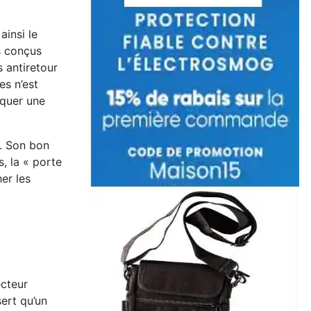
ainsi le
s conçus
 antiretour
es n’est
oquer une
t. Son bon
, la « porte
er les
ecteur
sert qu’un