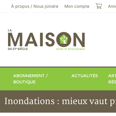
Aller au menu principal
Aller au contenu principal
Mon pa
À propos / Nous joindre
Mon compte
Ann
ABONNEMENT /
ACTUALITÉS
ART
BOUTIQUE
RÉ
Inondations : mieux vaut p