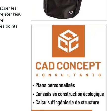
acuer les
ejeter l’eau
re.
res points