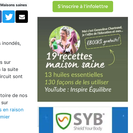
Maisons saines
S'inscrire à l'infolettre
Facebook
Twitter
Courriel
s inondés,
s sur
la suite
ircuit sont
rtoire de nos
 sur
s en raison
emier