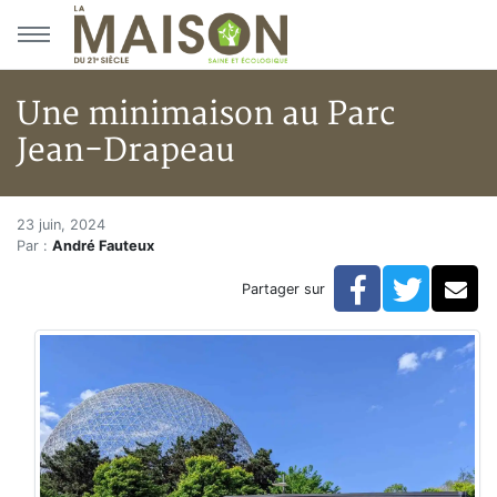
Aller au menu principal
Aller au contenu principal
Une minimaison au Parc
Jean-Drapeau
Une minimaison au Parc Jean
Accueil
23 juin, 2024
Par :
André Fauteux
Articles
Actualités
Facebook
Twitte
Co
Partager sur
Une minimaison au Parc Jean-Drapeau