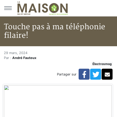
Aller au menu principal
Aller au contenu principal
Touche pas à ma téléphonie
filaire!
Touche pas à ma téléphonie fil
Accueil
29 mars, 2024
Par :
André Fauteux
Articles
Électrosmog
Actualités
Touche pas à ma téléphonie filaire!
Facebook
Twitte
Co
Partager sur