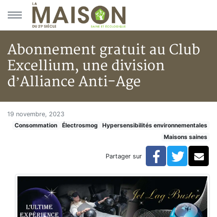
Aller au menu principal
Aller au contenu principal
Abonnement gratuit au Club
Excellium, une division
d’Alliance Anti-Age
Abonnement gratuit au Club Ex
Accueil
19 novembre, 2023
Consommation
Électrosmog
Hypersensibilités environnementales
Articles
Maisons saines
Maisons saines
Hypersensibilités environnementales
Facebook
Twitte
Co
Partager sur
Abonnement gratuit au Club Excellium, une division d’