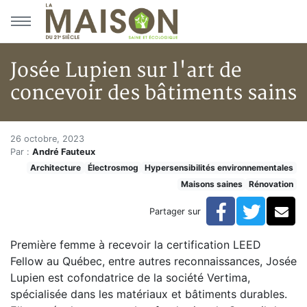
Aller au menu principal
Aller au contenu principal
Josée Lupien sur l'art de
concevoir des bâtiments sains
Josée Lupien sur l'art de conce
Accueil
26 octobre, 2023
Par :
André Fauteux
Articles
Architecture
Électrosmog
Hypersensibilités environnementales
Maisons saines
Maisons saines
Rénovation
Hypersensibilités environnementales
Josée Lupien sur l'art de concevoir des bâtiments sai
Facebook
Twitte
Co
Partager sur
Première femme à recevoir la certification LEED
Fellow au Québec, entre autres reconnaissances, Josée
Lupien est cofondatrice de la société Vertima,
spécialisée dans les matériaux et bâtiments durables.