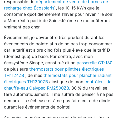
responsable du
département de vente de bornes de
recharge chez Écosolaris
), les 10-15 kWh que je
consomme quotidiennement l’hiver pour revenir le soir
à Montréal à partir de Saint-Jérôme ne me coûteront
vraiment pas cher.
Évidemment, je devrai être très prudent durant les
événements de pointe afin de ne pas trop consommer
car le tarif est alors cinq fois plus élevé que le tarif D
(domestique) de base. Par contre, avec mon
écosystème Sinopé, constitué d’une
passerelle GT-130
,
de plusieurs
thermostats pour plinthes électriques
TH1124ZB
, de mes
thermostats pour plancher radiant
électriques TH1300ZB
ainsi que de mon
contrôleur de
chauffe-eau Calypso RM2500ZB,
80 % du travail se
fera automatiquement. Il me suffira de penser à ne pas
démarrer la sécheuse et à ne pas faire cuire de dinde
durant les événements de pointe!
Au moins, mes économies seront directement liées à