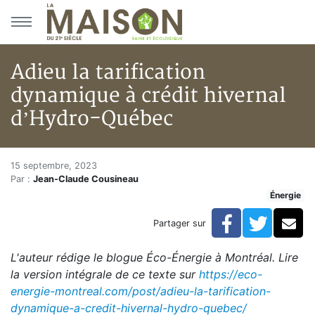
Aller au menu principal
Aller au contenu principal
Adieu la tarification
dynamique à crédit hivernal
d’Hydro-Québec
Adieu la tarification dynamiqu
Accueil
15 septembre, 2023
Par :
Jean-Claude Cousineau
Articles
Énergie
Énergie
Chauffage
Facebook
Twitte
Co
Partager sur
Adieu la tarification dynamique à crédit hivernal d’H
L'auteur rédige le blogue Éco-Énergie à Montréal. Lire
la version intégrale de ce texte sur
https://eco-
energie-montreal.com/post/adieu-la-tarification-
dynamique-a-credit-hivernal-hydro-quebec/