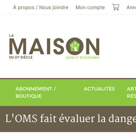
Aller au menu principal
Aller au contenu principal
Mon pa
À propos / Nous joindre
Mon compte
Ann
ABONNEMENT /
ACTUALITÉS
ART
BOUTIQUE
RÉ
L'OMS fait évaluer la dange