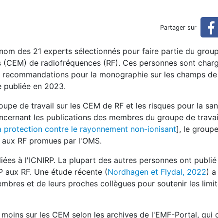
rosité des ondes par les ami
Partager sur
is de l'industrie
nom des 21 experts sélectionnés pour faire partie du grou
s (CEM) de radiofréquences (RF). Ces personnes sont char
es recommandations pour la monographie sur les champs de
re publiée en 2023.
oupe de travail sur les CEM de RF et les risques pour la sant
oncernant les publications des membres du groupe de travail
a protection contre le rayonnement non-ionisant
], le group
n aux RF promues par l'OMS.
iées à l'ICNIRP. La plupart des autres personnes ont publi
RP aux RF. Une étude récente (
Nordhagen et Flydal, 2022
) a
mbres et de leurs proches collègues pour soutenir les limi
u moins sur les CEM selon les archives de l'EMF-Portal, qui