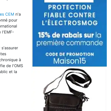
 des CEM
n'a
ionné pour
ernational
e l'EMF-
 s'assurer
ites
 chronique à
éfie de l'OMS
blic et la