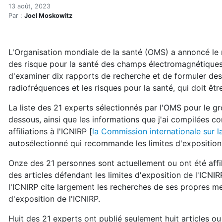
L'OMS fait évaluer la dange
Accueil
13 août, 2023
Par :
Joel Moskowitz
Articles
Actualités
L'OMS fait évaluer la dangerosité des ondes par les am
L'Organisation mondiale de la santé (OMS) a annoncé le 
des risque pour la santé des champs électromagnétique
d'examiner dix rapports de recherche et de formuler d
radiofréquences et les risques pour la santé, qui doit êt
La liste des 21 experts sélectionnés par l'OMS pour le gr
dessous, ainsi que les informations que j'ai compilées c
affiliations à l'ICNIRP [
la Commission internationale sur l
autosélectionné qui recommande les limites d'expositio
Onze des 21 personnes sont actuellement ou ont été affil
des articles défendant les limites d'exposition de l'ICNI
l'ICNIRP cite largement les recherches de ses propres me
d'exposition de l'ICNIRP.
Huit des 21 experts ont publié seulement huit articles o