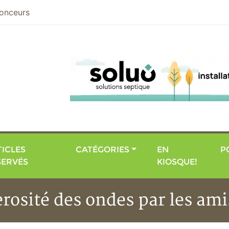
nier
onceurs
ICLES
CATÉGORIES
EN
P
SERVÉS
KIOSQUE!
rosité des ondes par les ami