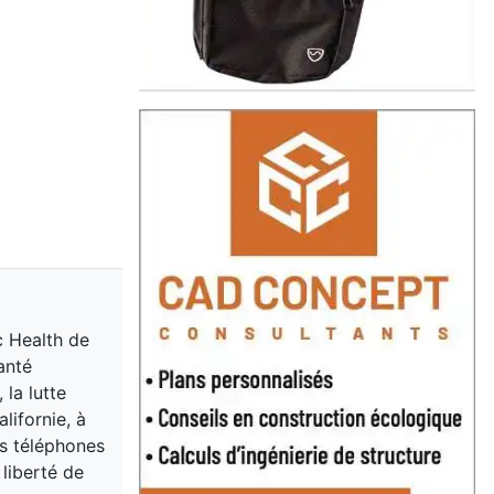
c Health de
santé
 la lutte
alifornie, à
es téléphones
liberté de