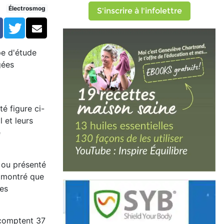
s de l'industrie
Électrosmog
S'inscrire à l'infolettre
Facebook
Twitter
Courriel
pe d'étude
gées
é figure ci-
 et leurs
e
é ou présenté
 montré que
tes
 comptent 37