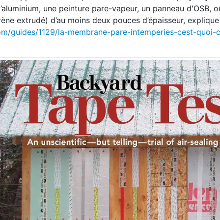
 d’aluminium, une peinture pare-vapeur, un panneau d'OSB, o
rène extrudé) d’au moins deux pouces d’épaisseur, expliqu
com/guides/1129/la-membrane-pare-intemperies-cest-quoi-