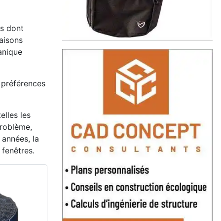
ns dont
aisons
anique
 préférences
elles les
problème,
 années, la
 fenêtres.