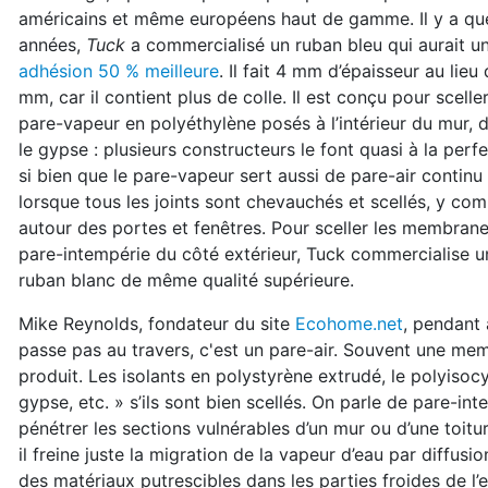
américains et même européens haut de gamme. Il y a qu
années,
Tuck
a commercialisé un ruban bleu qui aurait u
adhésion 50 % meilleure
. Il fait 4 mm d’épaisseur au lieu
mm, car il contient plus de colle. Il est conçu pour sceller
pare-vapeur en polyéthylène posés à l’intérieur du mur, d
le gypse : plusieurs constructeurs le font quasi à la perfe
si bien que le pare-vapeur sert aussi de pare-air continu
lorsque tous les joints sont chevauchés et scellés, y com
autour des portes et fenêtres. Pour sceller les membran
pare-intempérie du côté extérieur, Tuck commercialise u
ruban blanc de même qualité supérieure.
Mike Reynolds, fondateur du site
Ecohome.net
, pendant 
passe pas au travers, c'est un pare-air. Souvent une mem
produit. Les isolants en polystyrène extrudé, le polyiso
gypse, etc. » s’ils sont bien scellés. On parle de pare-in
pénétrer les sections vulnérables d’un mur ou d’une toit
il freine juste la migration de la vapeur d’eau par diffus
des matériaux putrescibles dans les parties froides de l