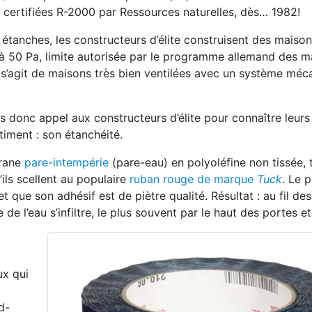
s certifiées R-2000 par Ressources naturelles, dès… 1982!
étanches, les constructeurs d’élite construisent des maiso
 à 50 Pa, limite autorisée par le programme allemand des m
 s’agit de maisons très bien ventilées avec un système méc
s donc appel aux constructeurs d’élite pour connaître leurs
timent : son étanchéité.
brane
pare-intempérie
(pare-eau) en polyoléfine non tissée, t
u’ils scellent au populaire
ruban rouge de marque
Tuck
. Le 
t que son adhésif est de piètre qualité. Résultat : au fil des
de l’eau s’infiltre, le plus souvent par le haut des portes et
ux qui
d-