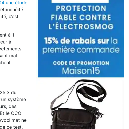
04 une étude
’étanchéité
té, c’est
ent à 1
leur à
evêtements
usant mal
chent
.25.3 du
d’un système
urs, des
 Et le CCQ
ovoclimat ne
de ce test.