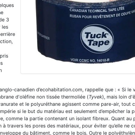
elques
ne
 de 3
 les
errière
ction,
pris
es
n
anglo-canadien d’ecohabitation.com, rappelle que : « Si le 
brane d'oléfine non tissée thermoliée (
Tyvek
), mais loin d'
cyanurate et le polyuréthane agissent comme pare-air, tout
tempérie si le but du matériau est seulement d’empêcher la p
ure, comme la partie contenant un isolant fibreux. Quant au 
ion à travers les pores des matériaux, pour éviter qu’elle ne
’enveloppe du bâtiment, comme le bois. Outre le polyéthylè