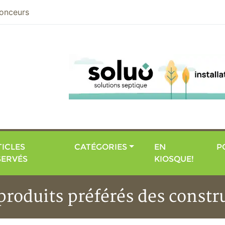
nier
onceurs
ICLES
CATÉGORIES
EN
P
SERVÉS
KIOSQUE!
s produits préférés des const