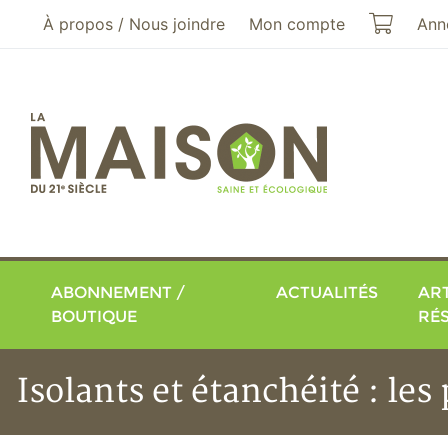
Aller au menu principal
Aller au contenu principal
Mon pa
À propos / Nous joindre
Mon compte
Ann
ABONNEMENT /
ACTUALITÉS
ART
BOUTIQUE
RÉ
Isolants et étanchéité : le