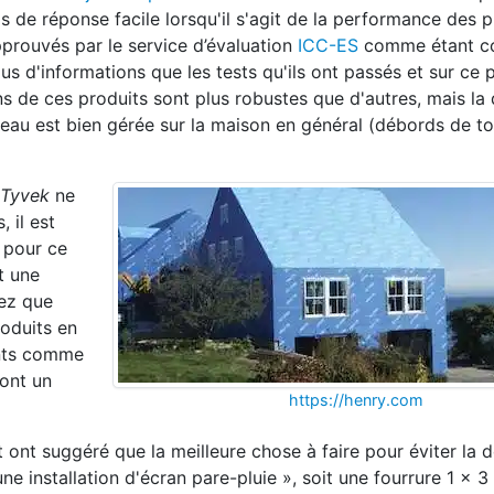
as de réponse facile lorsqu'il s'agit de la performance des 
pprouvés par le service d’évaluation
ICC-ES
comme étant c
s d'informations que les tests qu'ils ont passés et sur ce p
 de ces produits sont plus robustes que d'autres, mais la 
l'eau est bien gérée sur la maison en général (débords de toi
Tyvek
ne
, il est
z pour ce
t une
lez que
roduits en
ants comme
sont un
https://henry.com
et ont suggéré que la meilleure chose à faire pour éviter la d
e installation d'écran pare-pluie », soit une fourrure 1 x 3