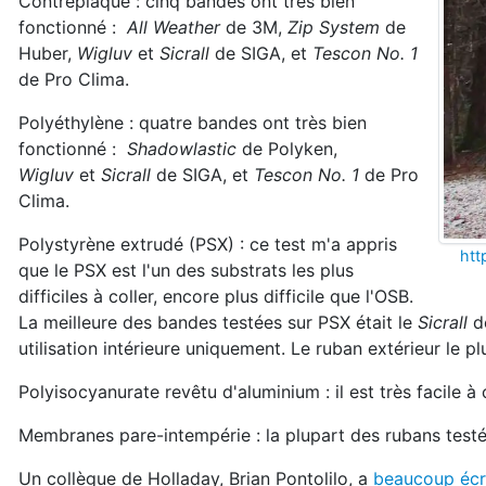
Contreplaqué : cinq bandes ont très bien
fonctionné :
All Weather
de 3M,
Zip System
de
Huber,
Wigluv
et
Sicrall
de SIGA, et
Tescon No. 1
de Pro Clima.
Polyéthylène : quatre bandes ont très bien
fonctionné :
Shadowlastic
de Polyken,
Wigluv
et
Sicrall
de SIGA, et
Tescon No. 1
de Pro
Clima.
Polystyrène extrudé (PSX) : ce test m'a appris
htt
que le PSX est l'un des substrats les plus
difficiles à coller, encore plus difficile que l'OSB.
La meilleure des bandes testées sur PSX était le
Sicrall
de
utilisation intérieure uniquement. Le ruban extérieur le p
Polyisocyanurate revêtu d'aluminium : il est très facile 
Membranes pare-intempérie : la plupart des rubans testé
Un collègue de Holladay, Brian Pontolilo, a
beaucoup écri