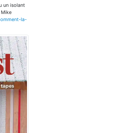
u un isolant
e Mike
comment-la-