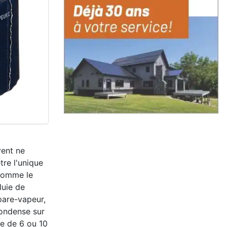
vent ne
être l'unique
 comme le
luie de
pare-vapeur,
 condense sur
ne de 6 ou 10