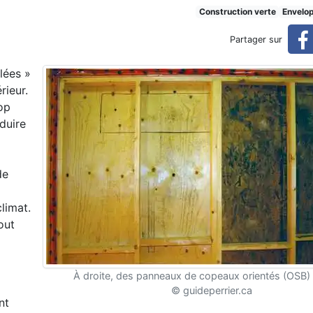
s produits préférés des const
Construction verte
Envelo
Partager sur
lées »
structeurs d’avant-garde
rieur.
rop
éduire
de
limat.
out
À droite, des panneaux de copeaux orientés (OSB)
© guideperrier.ca
nt