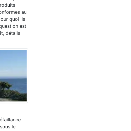
produits
onformes au
our quoi ils
question est
t, détails
éfaillance
 sous le