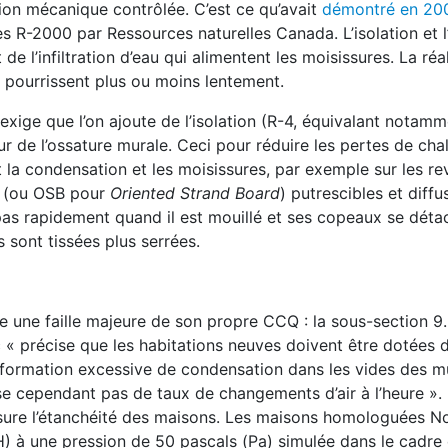
ion mécanique contrôlée. C’est ce qu’avait
démontré en 20
es R-2000 par Ressources naturelles Canada. L’isolation et l
 l’infiltration d’eau qui alimentent les moisissures. La réali
 pourrissent plus ou moins lentement.
ige que l’on ajoute de l’isolation (R-4, équivalant notamm
ur de l’ossature murale. Ceci pour réduire les pertes de cha
nt la condensation et les moisissures, par exemple sur les r
s (ou OSB pour
Oriented Strand Board
) putrescibles et diff
he pas rapidement quand il est mouillé et ses copeaux se déta
 sont tissées plus serrées.
 une faille majeure de son propre CCQ : la sous-section 9
 « précise que les habitations neuves doivent être dotées 
la formation excessive de condensation dans les vides des m
ise cependant pas de taux de changements d’air à l’heure ».
esure l’étanchéité des maisons. Les maisons homologuées N
) à une pression de 50 pascals (Pa) simulée dans le cadre 