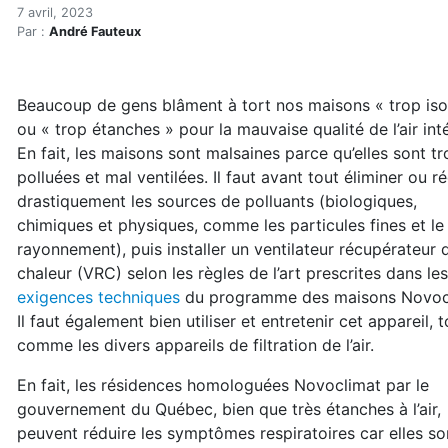
Isolants et étanchéité : le
Accueil
7 avril, 2023
Par :
André Fauteux
Articles
Construction verte
Enveloppe du bâtiment
Beaucoup de gens blâment à tort nos maisons « trop iso
Isolants et étanchéité : les produits préférés des con
ou « trop étanches » pour la mauvaise qualité de l’air inté
En fait, les maisons sont malsaines parce qu’elles sont t
polluées et mal ventilées. Il faut avant tout éliminer ou r
drastiquement les sources de polluants (biologiques,
chimiques et physiques, comme les particules fines et le
rayonnement), puis installer un ventilateur récupérateur 
chaleur (VRC) selon les règles de l’art prescrites dans les
exigences techniques
du programme des maisons Novoc
Il faut également bien utiliser et entretenir cet appareil, t
comme les divers appareils de filtration de l’air.
En fait, les résidences homologuées Novoclimat par le
gouvernement du Québec, bien que très étanches à l’air,
peuvent réduire les symptômes respiratoires car elles so