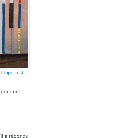
d-tape-test
 pour une
’il a répondu