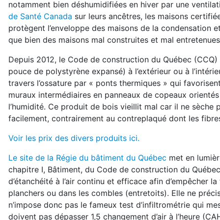
notamment bien déshumidifiées en hiver par une ventilat
de Santé Canada
sur leurs ancêtres, les maisons certifié
protègent l’enveloppe des maisons de la condensation et de
que bien des maisons mal construites et mal entretenues
Depuis 2012, le Code de construction du Québec (CCQ) ex
pouce de polystyrène expansé) à l’extérieur ou à l’intérie
travers l’ossature par « ponts thermiques » qui favorise
muraux intermédiaires en panneaux de copeaux orienté
l’humidité. Ce produit de bois vieillit mal car il ne sèc
facilement, contrairement au contreplaqué dont les fibres
Voir les prix des divers produits ici.
Le site de la Régie du bâtiment du Québec
met en lumière
chapitre I, Bâtiment, du Code de construction du Québec
d’étanchéité à l’air continu et efficace afin d’empêcher 
planchers ou dans les combles (entretoits). Elle ne préc
n’impose donc pas le fameux test d’infiltrométrie qui m
doivent pas dépasser 1,5 changement d’air à l’heure (CAH