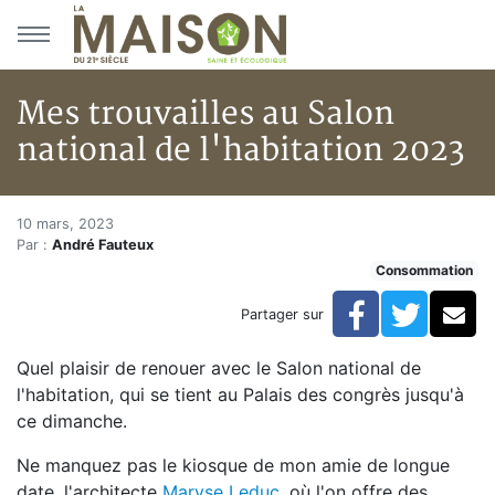
Aller au menu principal
Aller au contenu principal
Mes trouvailles au Salon
national de l'habitation 2023
Mes trouvailles au Salon natio
Accueil
10 mars, 2023
Par :
André Fauteux
Articles
Consommation
Actualités
Mes trouvailles au Salon national de l'habitation 2023
Facebook
Twitte
Co
Partager sur
Quel plaisir de renouer avec le Salon national de
l'habitation, qui se tient au Palais des congrès jusqu'à
ce dimanche.
Ne manquez pas le kiosque de mon amie de longue
date, l'architecte
Maryse Leduc
, où l'on offre des