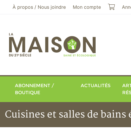
Aller au menu principal
Aller au contenu principal
Mon pa
À propos / Nous joindre
Mon compte
Ann
ABONNEMENT /
ACTUALITÉS
ART
BOUTIQUE
RÉ
Cuisines et salles de bains