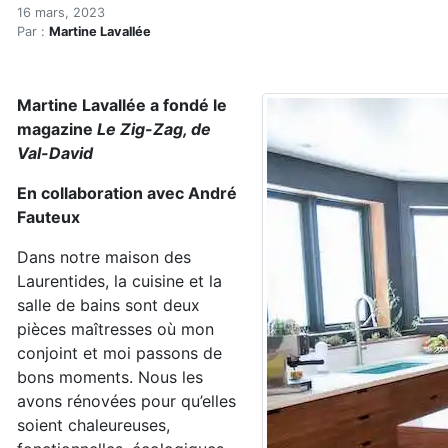
Cuisines et salles de bains
Accueil
16 mars, 2023
Par :
Martine Lavallée
Articles
Construction verte
Enveloppe du bâtiment
Martine Lavallée a fondé le
Cuisines et salles de bains écoresponsables (réservé)
magazine
Le Zig-Zag, de
Val-David
En collaboration avec André
Fauteux
Dans notre maison des
Laurentides, la cuisine et la
salle de bains sont deux
pièces maîtresses où mon
conjoint et moi passons de
bons moments. Nous les
avons rénovées pour qu’elles
soient chaleureuses,