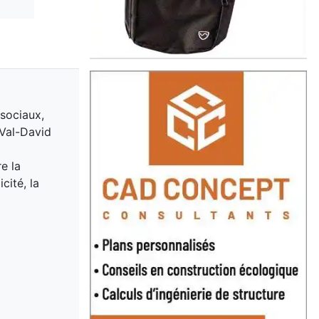
 sociaux,
 Val-David
e la
cité, la