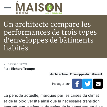
Aller au menu principal
Aller au contenu principal
Un architecte compare les
performances de trois types
d’enveloppes de bâtiments
habités
Un architecte compare les perf
Accueil
20 février, 2023
Par :
Richard Trempe
Articles
Architecture
Enveloppe du bâtiment
Architecture
Un architecte compare les performances de trois typ
Facebook
Twitte
Co
Partager sur
La période actuelle, marquée par les crises du climat
et de la biodiversité ainsi que la nécessaire transition
énergétique, amène le domaine de la construction à se