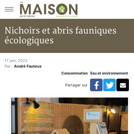
Aller au menu principal
Aller au contenu principal
Nichoirs et abris fauniques
écologiques
Nichoirs et abris fauniques éc
Accueil
17 juin, 2022
Par :
André Fauteux
Articles
Consommation
Eau et environnement
Eau et environnement
Eau et environnement
Facebook
Twitte
Co
Partager sur
Nichoirs et abris fauniques écologiques