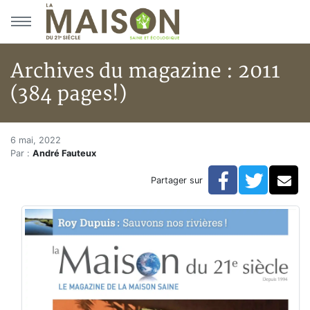
Aller au menu principal
Aller au contenu principal
Archives du magazine : 2011
(384 pages!)
Archives du magazine : 2011 (3
Accueil
6 mai, 2022
Par :
André Fauteux
Articles
Archives du magazine
Facebook
Twitte
Co
Partager sur
Archives du magazine : 2011 (384 pages!)