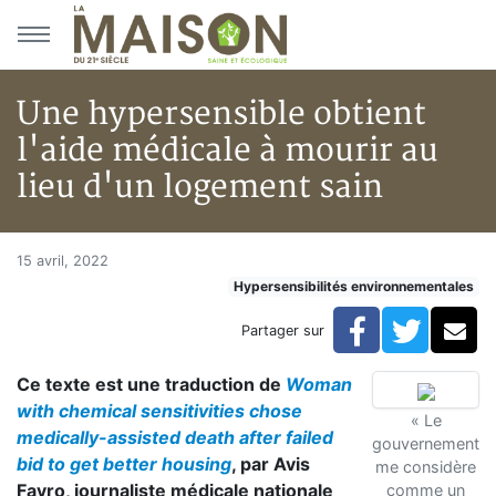
Aller au menu principal
Aller au contenu principal
Une hypersensible obtient
l'aide médicale à mourir au
lieu d'un logement sain
Une hypersensible obtient l'ai
Accueil
15 avril, 2022
Hypersensibilités environnementales
Articles
Actualités
Facebook
Twitte
Co
Partager sur
Une hypersensible obtient l'aide médicale à mourir au
Ce texte est une traduction de
Woman
with chemical sensitivities chose
« Le
medically-assisted death after failed
gouvernement
bid to get better housing
, par Avis
me considère
Favro, journaliste médicale nationale
comme un