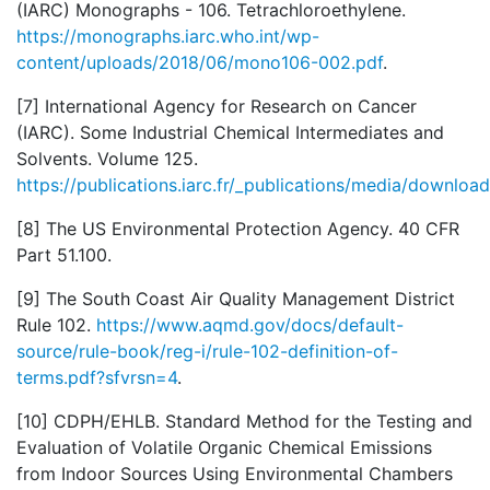
(IARC) Monographs - 106. Tetrachloroethylene.
https://monographs.iarc.who.int/wp-
content/uploads/2018/06/mono106-002.pdf
.
[7] International Agency for Research on Cancer
(IARC). Some Industrial Chemical Intermediates and
Solvents. Volume 125.
https://publications.iarc.fr/_publications/media/down
[8] The US Environmental Protection Agency.
40 CFR
Part 51.100
.
[9] The South Coast Air Quality Management District
Rule 102.
https://www.aqmd.gov/docs/default-
source/rule-book/reg-i/rule-102-definition-of-
terms.pdf?sfvrsn=4
.
[10] CDPH/EHLB. Standard Method for the Testing and
Evaluation of Volatile Organic Chemical Emissions
from Indoor Sources Using Environmental Chambers