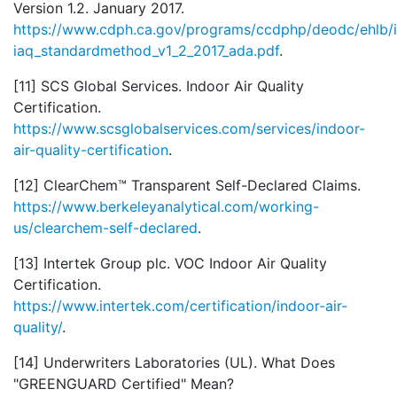
Version 1.2. January 2017.
https://www.cdph.ca.gov/programs/ccdphp/deodc/ehlb
iaq_standardmethod_v1_2_2017_ada.pdf
.
[11] SCS Global Services. Indoor Air Quality
Certification.
https://www.scsglobalservices.com/services/indoor-
air-quality-certification
.
[12] ClearChem™ Transparent Self-Declared Claims.
https://www.berkeleyanalytical.com/working-
us/clearchem-self-declared
.
[13] Intertek Group plc. VOC Indoor Air Quality
Certification.
https://www.intertek.com/certification/indoor-air-
quality/
.
[14] Underwriters Laboratories (UL). What Does
"GREENGUARD Certified" Mean?