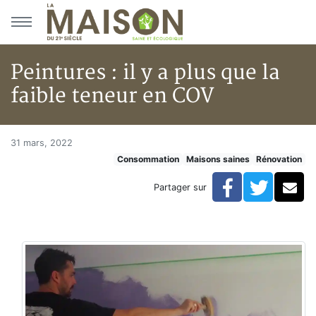
Aller au menu principal
Aller au contenu principal
Peintures : il y a plus que la
faible teneur en COV
Peintures : il y a plus que la f
Accueil
31 mars, 2022
Consommation
Maisons saines
Rénovation
Articles
Maisons saines
Facebook
Twitte
Co
Partager sur
Hypersensibilités environnementales
Peintures : il y a plus que la faible teneur en COV