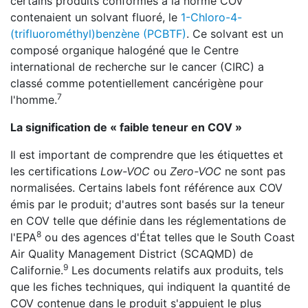
certains produits conformes à la norme COV
contenaient un solvant fluoré, le
1-Chloro-4-
(trifluorométhyl)benzène (PCBTF)
. Ce solvant est un
composé organique halogéné que le Centre
international de recherche sur le cancer (CIRC) a
classé comme potentiellement cancérigène pour
7
l'homme.
La signification de « faible teneur en COV »
Il est important de comprendre que les étiquettes et
les certifications
Low-VOC
ou
Zero-VOC
ne sont pas
normalisées. Certains labels font référence aux COV
émis par le produit; d'autres sont basés sur la teneur
en COV telle que définie dans les réglementations de
8
l'EPA
ou des agences d'État telles que le South Coast
Air Quality Management District (SCAQMD) de
9
Californie.
Les documents relatifs aux produits, tels
que les fiches techniques, qui indiquent la quantité de
COV contenue dans le produit s'appuient le plus