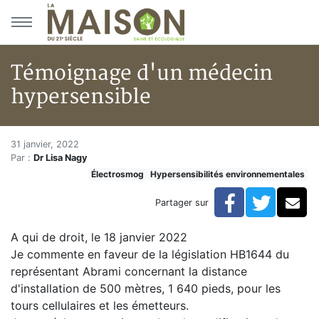
Aller au menu principal
Aller au contenu principal
Témoignage d'un médecin
hypersensible
Témoignage d'un médecin hype
Accueil
31 janvier, 2022
Par :
Dr Lisa Nagy
Articles
Électrosmog
Hypersensibilités environnementales
Électrosmog
Témoignage d'un médecin hypersensible
Facebook
Twitte
Co
Partager sur
A qui de droit, le 18 janvier 2022
Je commente en faveur de la législation HB1644 du
représentant Abrami concernant la distance
d'installation de 500 mètres, 1 640 pieds, pour les
tours cellulaires et les émetteurs.