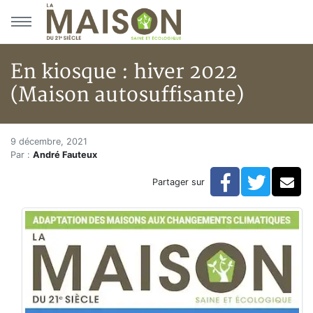
Aller au menu principal
Aller au contenu principal
En kiosque : hiver 2022
(Maison autosuffisante)
En kiosque : hiver 2022 (Maiso
Accueil
9 décembre, 2021
Par :
André Fauteux
Articles
Actualités
Facebook
Twitte
Co
Partager sur
En kiosque : hiver 2022 (Maison autosuffisante)