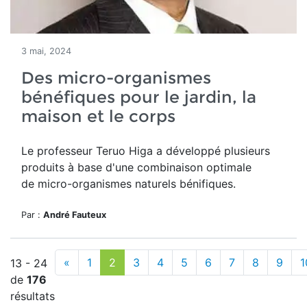
3 mai, 2024
Des micro-organismes
bénéfiques pour le jardin, la
maison et le corps
Le professeur Teruo Higa a développé plusieurs
produits à base d'
une combinaison optimale
de micro-organismes naturels bénifiques.
Par :
André Fauteux
«
1
2
3
4
5
6
7
8
9
1
13 - 24
de
176
résultats