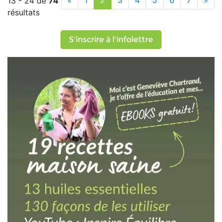
«
1
2
3
4
5
6
7
»
13 - 24 de
74
résultats
S'inscrire à l'infolettre