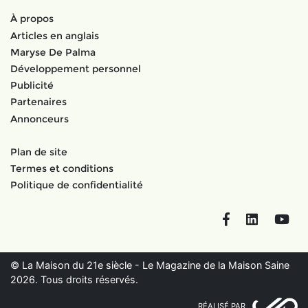
À propos
Articles en anglais
Maryse De Palma
Développement personnel
Publicité
Partenaires
Annonceurs
Plan de site
Termes et conditions
Politique de confidentialité
Facebook
LinkedIn
You
© La Maison du 21e siècle - Le Magazine de la Maison Saine
2026. Tous droits réservés.
RÉALISÉ PAR