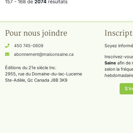
157 - 168 de
2074
résultats
Pour nous joindre
Inscript
450 745-0609
Soyez informé
abonnement@maisonsaine.ca
Inscrivez-vou
Saine
afin de 
Éditions du 21e siècle Inc.
selon la fréqu
2955, rue du Domaine-du-lac-Lucerne
hebdomadaire
Ste-Adèle, Qc Canada J8B 3K9
S'in