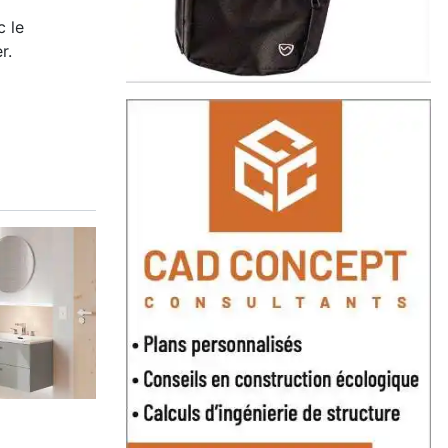
 le
r.