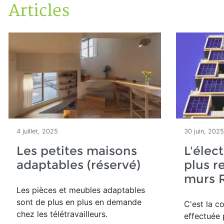
Articles
Accueil
Articles
4 juillet, 2025
30 juin, 2025
Les petites maisons
L'élect
adaptables (réservé)
plus r
murs R
Les pièces et meubles adaptables
sont de plus en plus en demande
C'est la c
chez les télétravailleurs.
effectuée 