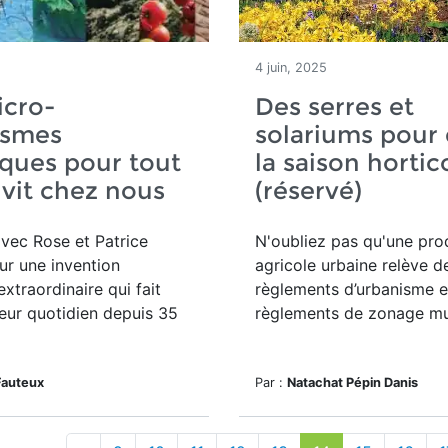
4 juin, 2025
icro-
Des serres et
ismes
solariums pour 
ques pour tout
la saison hortic
 vit chez nous
(réservé)
vec Rose et Patrice
N'oubliez pas qu'u
ne pro
r une invention
agricole urbaine relève d
extraordinaire qui fait
règlements d’urbanisme e
leur quotidien depuis 35
règlements de zonage mu
Fauteux
Par :
Natachat Pépin Danis