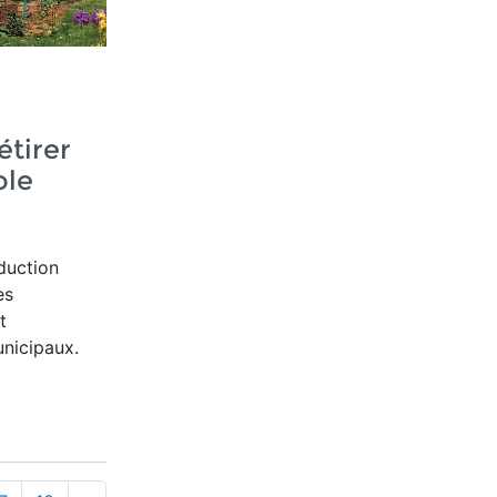
étirer
ole
duction
es
t
nicipaux.