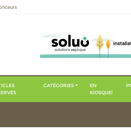
nier
onceurs
ICLES
CATÉGORIES
EN
P
SERVÉS
KIOSQUE!