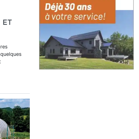
 ET
ures
t quelques
t