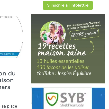
S'inscrire à l'infolettre
ion du
aison
mars
 sa place