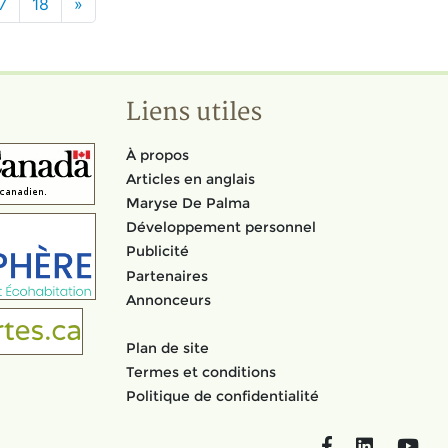
7
18
»
Liens utiles
À propos
Articles en anglais
Maryse De Palma
Développement personnel
Publicité
Partenaires
Annonceurs
Plan de site
Termes et conditions
Politique de confidentialité
Facebook
LinkedIn
You