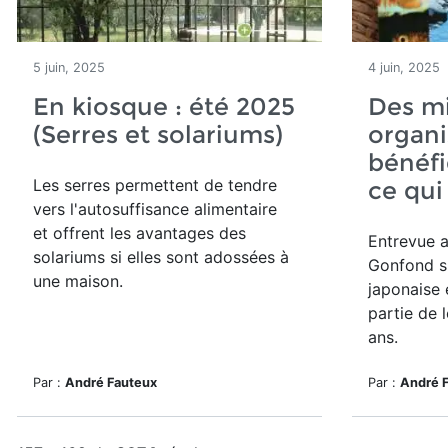
5 juin, 2025
4 juin, 2025
En kiosque : été 2025
Des m
(Serres et solariums)
organ
bénéfi
Les serres permettent de tendre
ce qui
vers l'autosuffisance alimentaire
et
offrent les avantages des
Entrevue a
solariums si
elles sont adossées à
Gonfond su
une maison.
japonaise 
partie de 
ans.
Par :
André Fauteux
Par :
André 