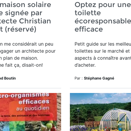
maison solaire
Optez pour une
e signée par
toilette
itecte Christian
écoresponsable
t (réservé)
efficace
n me considérait un peu
Petit guide sur les meille
ngager un architecte pour
toilettes sur le marché e
n plan de maison.
aspects à connaître avan
e fait ça, disait-on!
d’acheter.
d Boutin
Par :
Stéphane Gagné