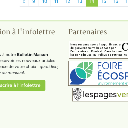
«
9
10
11
12
13
14
15
16
1
ion à l'infolettre
Partenaires
 !
s à notre
Bulletin Maison
recevoir les nouveaux articles
ence de votre choix :
quotidien,
 ou mensuel
.
scrire à l'infolettre