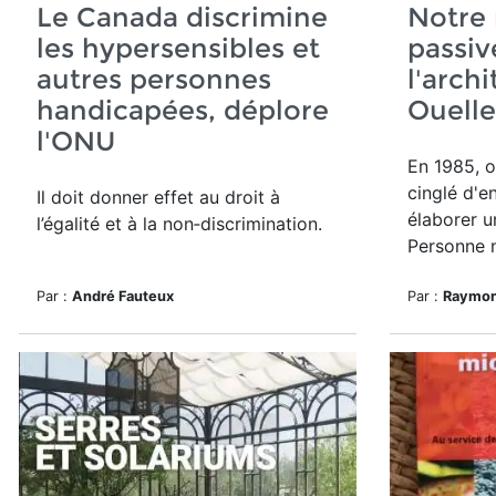
Le Canada discrimine
Notre 
les hypersensibles et
passiv
autres personnes
l'arch
handicapées, déplore
Ouelle
l'ONU
En 1985, o
cinglé d'e
Il doit donner effet
au droit à
élaborer u
l’égalité et à la non‑discrimination.
Personne n
Par :
André Fauteux
Par :
Raymon