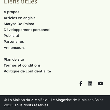
Liens utiles
À propos
Articles en anglais
Maryse De Palma
Développement personnel
Publicité
Partenaires
Annonceurs
Plan de site
Termes et conditions
Politique de confidentialité
Facebook
LinkedIn
You
© La Maison du 21e siècle - Le Magazine de la Maison Saine
2026. Tous droits réservés.