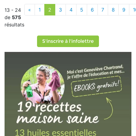
«
1
2
3
4
5
6
7
8
9
1
13 - 24
de
575
résultats
S'inscrire à l'infolettre