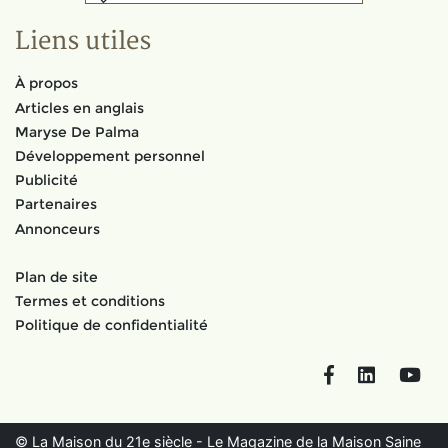
Liens utiles
À propos
Articles en anglais
Maryse De Palma
Développement personnel
Publicité
Partenaires
Annonceurs
Plan de site
Termes et conditions
Politique de confidentialité
Facebook
LinkedIn
You
© La Maison du 21e siècle - Le Magazine de la Maison Saine