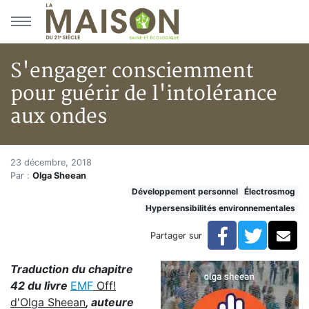
Aller au menu principal
Aller au contenu principal
S'engager consciemment
pour guérir de l'intolérance
aux ondes
S'engager consciemment pour g
Accueil
23 décembre, 2018
Par :
Olga Sheean
Articles
Développement personnel
Électrosmog
Hypersensibilités environnementales
Hypersensibilités environnementales
S'engager consciemment pour guérir de l'intolérance
Facebook
Twitte
Co
Partager sur
Traduction du chapitre
42 du livre
EMF
Off!
d'Olga Sheean
, auteure