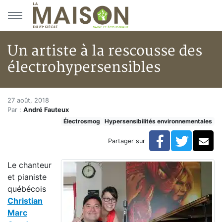
Aller au menu principal
Aller au contenu principal
Un artiste à la rescousse des
électrohypersensibles
Un artiste à la rescousse des é
Accueil
27 août, 2018
Par :
André Fauteux
Articles
Électrosmog
Hypersensibilités environnementales
Hypersensibilités environnementales
Un artiste à la rescousse des électrohypersensibles
Facebook
Twitte
Co
Partager sur
Le chanteur
et pianiste
québécois
Christian
Marc