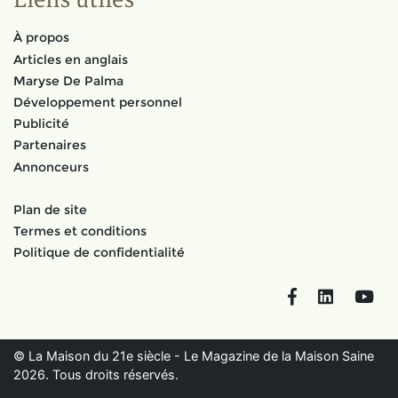
Liens utiles
À propos
Articles en anglais
Maryse De Palma
Développement personnel
Publicité
Partenaires
Annonceurs
Plan de site
Termes et conditions
Politique de confidentialité
Facebook
LinkedIn
You
© La Maison du 21e siècle - Le Magazine de la Maison Saine
2026. Tous droits réservés.