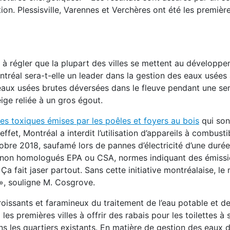
n. Plessisville, Varennes et Verchères ont été les première
 à régler que la plupart des villes se mettent au développ
al sera-t-elle un leader dans la gestion des eaux usées à
 d’eaux usées brutes déversées dans le fleuve pendant une se
ge reliée à un gros égout.
cules toxiques émises par les poêles et foyers au bois
qui son
et, Montréal a interdit l’utilisation d’appareils à combusti
bre 2018, saufamé lors de pannes d’électricité d’une durée
lide non homologués EPA ou CSA, normes indiquant des émiss
 Ça fait jaser partout. Sans cette initiative montréalaise, l
 », souligne M. Cosgrove.
oissants et faramineux du traitement de l’eau potable et d
 premières villes à offrir des rabais pour les toilettes à si
 les quartiers existants. En matière de gestion des eaux d