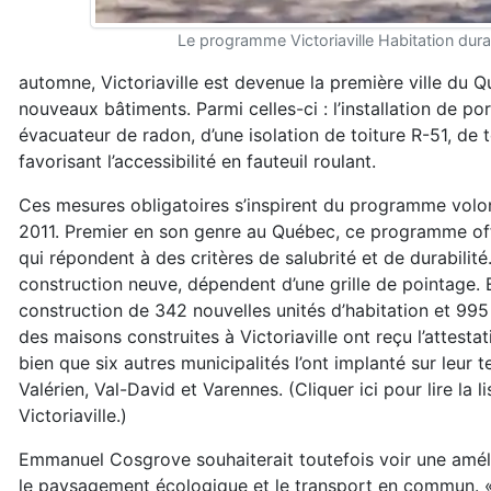
Le programme Victoriaville Habitation durabl
automne, Victoriaville est devenue la première ville du 
nouveaux bâtiments. Parmi celles-ci : l’installation de p
évacuateur de radon, d’une isolation de toiture R-51, de t
favorisant l’accessibilité en fauteuil roulant.
Ces mesures obligatoires s’inspirent du programme volo
2011. Premier en son genre au Québec, ce programme off
qui répondent à des critères de salubrité et de durabilité
construction neuve, dépendent d’une grille de pointage. En
construction de 342 nouvelles unités d’habitation et 99
des maisons construites à Victoriaville ont reçu l’attestati
bien que six autres municipalités l’ont implanté sur leur ter
Valérien, Val-David et Varennes. (Cliquer ici pour lire l
Victoriaville.)
Emmanuel Cosgrove souhaiterait toutefois voir une amélio
le paysagement écologique et le transport en commun. « 