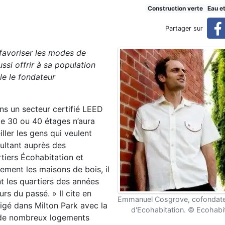
s modèles selon Emmanuel Co
Construction verte
Eau e
Partager sur
 favoriser les modes de
Cosgrove
ssi offrir à sa population
le le fondateur
ns un secteur certifié LEED
e 30 ou 40 étages n’aura
ler les gens qui veulent
sultant auprès des
rtiers Écohabitation et
rement les maisons de bois, il
nt les quartiers des années
urs du passé. » Il cite en
Emmanuel Cosgrove, cofondateu
igé dans Milton Park avec la
d'Ecohabitation. © Ecohabi
 de nombreux logements