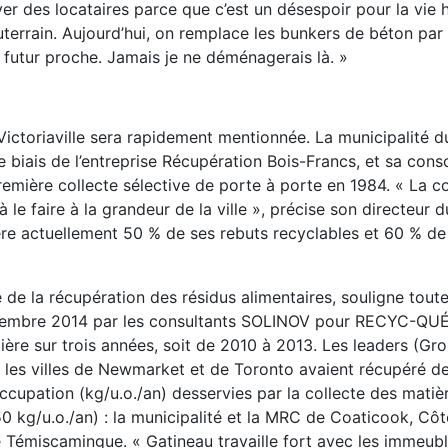
ver des locataires parce que c’est un désespoir pour la vie
uterrain. Aujourd’hui, on remplace les bunkers de béton pa
 futur proche. Jamais je ne déménagerais là. »
 Victoriaville sera rapidement mentionnée. La municipalité 
biais de l’entreprise Récupération Bois-Francs, et sa cons
remière collecte sélective de porte à porte en 1984. « La co
 le faire à la grandeur de la ville », précise son directeur 
upère actuellement 50 % de ses rebuts recyclables et 60 % d
 de la récupération des résidus alimentaires, souligne toute
ovembre 2014 par les consultants SOLINOV pour RECYC-QU
ère sur trois années, soit de 2010 à 2013. Les leaders (Gro
ue les villes de Newmarket et de Toronto avaient récupéré d
ccupation (kg/u.o./an) desservies par la collecte des matiè
 kg/u.o./an) : la municipalité et la MRC de Coaticook, Côt
e Témiscamingue. « Gatineau travaille fort avec les immeub