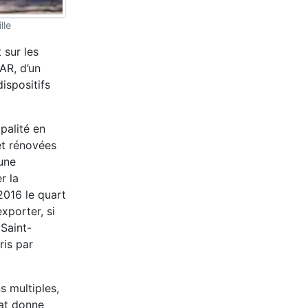
lle
 sur les
AR, d’un
ispositifs
palité en
et rénovées
 une
r la
2016 le quart
exporter, si
 Saint-
ris par
s multiples,
tat donne