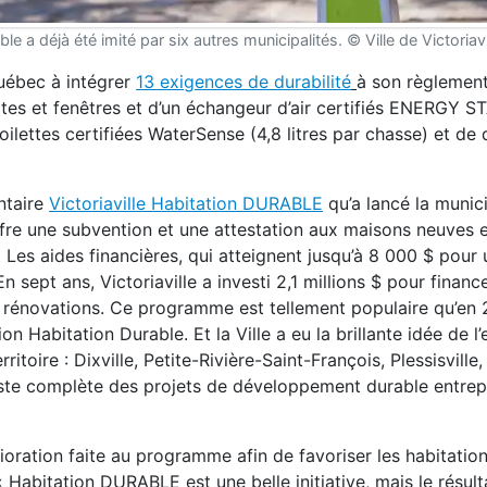
e a déjà été imité par six autres municipalités. © Ville de Victoriavi
Québec à intégrer
13 exigences de durabilité
à son règlement
ortes et fenêtres et d’un échangeur d’air certifiés ENERGY ST
oilettes certifiées WaterSense (4,8 litres par chasse) et de d
ntaire
Victoriaville Habitation DURABLE
qu’a lancé la munici
re une subvention et une attestation aux maisons neuves 
. Les aides financières, qui atteignent jusqu’à 8 000 $ pour
 sept ans, Victoriaville a investi 2,1 millions $ pour finance
5 rénovations. Ce programme est tellement populaire qu’en 
on Habitation Durable. Et la Ville a eu la brillante idée de l’
ritoire : Dixville, Petite-Rivière-Saint-François, Plessisville,
a liste complète des projets de développement durable entrep
ration faite au programme afin de favoriser les habitation
Habitation DURABLE est une belle initiative, mais le résul