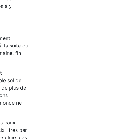
s à y
ement
 la suite du
maine, fin
t
ble solide
 de plus de
ions
e monde ne
es eaux
x litres par
e pluie, pas