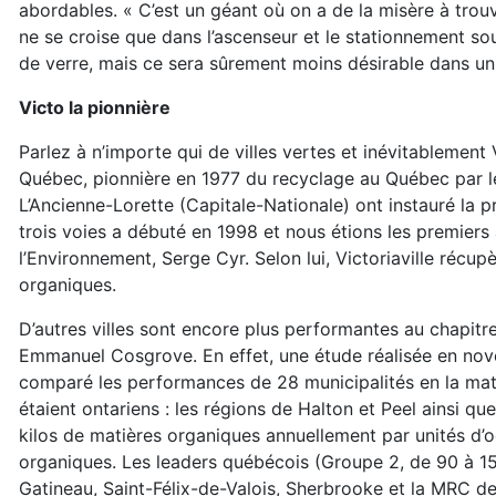
abordables. « C’est un géant où on a de la misère à trou
ne se croise que dans l’ascenseur et le stationnement so
de verre, mais ce sera sûrement moins désirable dans un
Victo la pionnière
Parlez à n’importe qui de villes vertes et inévitablement
Québec, pionnière en 1977 du recyclage au Québec par le 
L’Ancienne-Lorette (Capitale-Nationale) ont instauré la p
trois voies a débuté en 1998 et nous étions les premiers à
l’Environnement, Serge Cyr. Selon lui, Victoriaville réc
organiques.
D’autres villes sont encore plus performantes au chapitre
Emmanuel Cosgrove. En effet, une étude réalisée en n
comparé les performances de 28 municipalités en la mati
étaient ontariens : les régions de Halton et Peel ainsi q
kilos de matières organiques annuellement par unités d’o
organiques. Les leaders québécois (Groupe 2, de 90 à 150
Gatineau, Saint-Félix-de-Valois, Sherbrooke et la MRC d