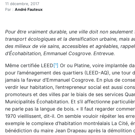
Collectivités viables : le
Accueil
11 décembre, 2017
Par :
André Fauteux
Articles
Construction verte
Enveloppe du bâtiment
Pour être vraiment durable, une ville doit non seulement
Collectivités viables : les modèles selon Emmanuel 
transport écologiques et la densification urbaine, mais au
des milieux de vie sains, accessibles et agréables, rappel
d’Écohabitation, Emmanuel Cosgrove. Entrevue.
Même certifiée LEED
[¹]
Or ou Platine, voire implantée da
pour l’aménagement des quartiers (LEED-AQ), une tour d
jamais la faveur d’Emmanuel Cosgrove. En plus de conseil
verdir leur habitation, l’entrepreneur social est aussi con
promoteurs et des villes par le biais de ses services Qua
Municipalités Écohabitation. Et s’il affectionne particuliè
ne parle pas la langue de bois. « Il faut regarder comme
1970 vieillissent, dit-il. On semble vouloir répéter les erre
exemple le complexe d’habitation montréalais La Cité, ér
bénédiction du maire Jean Drapeau après la démolition