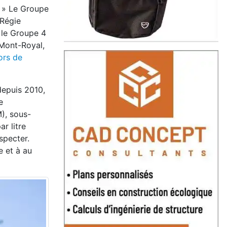
. » Le Groupe
 Régie
 le Groupe 4
-Mont-Royal,
ors de
depuis 2010,
e
), sous-
r litre
specter.
e et à au