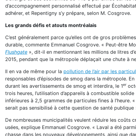
d’accompagnement personnalisé effectué par Écohabitatio
adhérer, et Repentigny s’y prépare, selon M. Cosgrove.
Les grands défis et atouts montréalais
C’est généralement parce qu’elles ont de gros problèmes
durable, commente Emmanuel Cosgrove. « Peut-être Montré
Flushgate
», dit-il en mentionnant les millions de litres
2015, pendant que la métropole déplaçait une chute à nei
Il en va de même pour la
pollution de l’air par les parti
responsables d’épisodes de smog dans la métropole. En eff
er
durant les avertissements de smog et interdira, le 1
octo
trois heures, l’utilisation d’appareils à combustible so
inférieures à 2,5 grammes de particules fines à l’heure. «
serait pas sensibilisé à cette question de santé publique
De nombreuses municipalités veulent réduire les coûts cr
usées, explique Emmanuel Cosgrove. « Laval a été parmi les
chasse dans les nouveaux développements, ainsi que dans