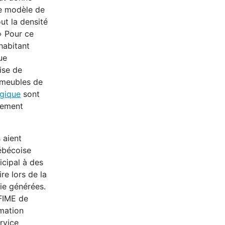
e modèle de
ut la densité
 » Pour ce
 habitant
ue
ise de
mmeubles de
ogique
sont
pement
 aient
ébécoise
icipal à des
re lors de la
ie générées.
 FIME de
mmation
rvice