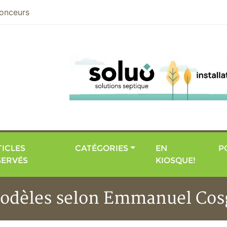
nier
onceurs
ICLES
CATÉGORIES
EN
P
SERVÉS
KIOSQUE!
s modèles selon Emmanuel Co