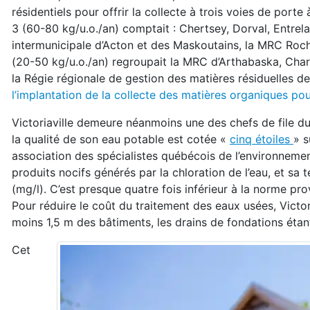
résidentiels pour offrir la collecte à trois voies de por
3 (60-80 kg/u.o./an) comptait : Chertsey, Dorval, Entrela
intermunicipale d’Acton et des Maskoutains, la MRC Roch
(20-50 kg/u.o./an) regroupait la MRC d’Arthabaska, Ch
la Régie régionale de gestion des matières résiduelles de 
l’implantation de la collecte des matières organiques po
Victoriaville demeure néanmoins une des chefs de file d
la qualité de son eau potable est cotée «
cinq étoiles
» s
association des spécialistes québécois de l’environneme
produits nocifs générés par la chloration de l’eau, et sa
(mg/l). C’est presque quatre fois inférieur à la norme pr
Pour réduire le coût du traitement des eaux usées, Victor
moins 1,5 m des bâtiments, les drains de fondations étan
Cet