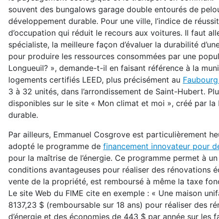
souvent des bungalows garage double entourés de pelo
développement durable. Pour une ville, l’indice de réussi
d’occupation qui réduit le recours aux voitures. Il faut al
spécialiste, la meilleure façon d’évaluer la durabilité d’un
pour produire les ressources consommées par une popul
Longueuil? », demande-t-il en faisant référence à la mun
logements certifiés LEED, plus précisément au
Faubourg
3 à 32 unités, dans l’arrondissement de Saint-Hubert. Plu
disponibles sur le site « Mon climat et moi », créé par
durable.
Par ailleurs, Emmanuel Cosgrove est particulièrement he
adopté le programme de
financement innovateur pour de
pour la maîtrise de l’énergie. Ce programme permet à un p
conditions avantageuses pour réaliser des rénovations éc
vente de la propriété, est remboursé à même la taxe fonc
Le site Web du FIME cite en exemple : « Une maison unif
8137,23 $ (remboursable sur 18 ans) pour réaliser des r
d’énergie et des économies de 443 $ par année sur les fa