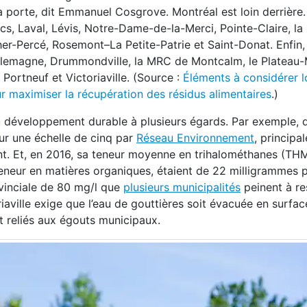
te à porte, dit Emmanuel Cosgrove. Montréal est loin derrière
cs, Laval, Lévis, Notre-Dame-de-la-Merci, Pointe-Claire, la
er-Percé, Rosemont–La Petite-Patrie et Saint-Donat. Enfin,
arlemagne, Drummondville, la MRC de Montcalm, le Plateau
Portneuf et Victoriaville. (Source :
Éléments à considérer l
ur maximiser la récupération des résidus alimentaires
.)
u développement durable à plusieurs égards. Par exemple, 
ur une échelle de cinq par
Réseau Environnement
,
principal
nt. Et, en 2016, sa teneur moyenne en trihalométhanes (THM
 teneur en matières organiques, étaient de 22 milligrammes pa
ovinciale de 80 mg/l que
plusieurs municipalités
peinent à re
iaville exige que l’eau de gouttières soit évacuée en surfac
t reliés aux égouts municipaux.