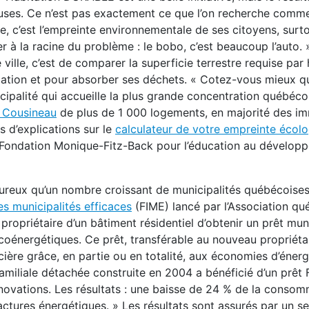
uses. Ce n’est pas exactement ce que l’on recherche comm
te, c’est l’empreinte environnementale de ses citoyens, surto
ler à la racine du problème : le bobo, c’est beaucoup l’auto.
e ville, c’est de comparer la superficie terrestre requise par
ation et pour absorber ses déchets. « Cotez-vous mieux q
icipalité qui accueille la plus grande concentration québéco
 Cousineau
de plus de 1 000 logements, en majorité des i
s d’explications sur le
calculateur de votre empreinte écol
 la Fondation Monique-Fitz-Back pour l’éducation au dévelop
ureux qu’un nombre croissant de municipalités québécoises
s municipalités efficaces
(FIME) lancé par l’Association qu
ropriétaire d’un bâtiment résidentiel d’obtenir un prêt mun
oénergétiques. Ce prêt, transférable au nouveau propriétai
ière grâce, en partie ou en totalité, aux économies d’énerg
amiliale détachée construite en 2004 a bénéficié d’un prêt
énovations. Les résultats : une baisse de 24 % de la conso
ctures énergétiques. » Les résultats sont assurés par un se