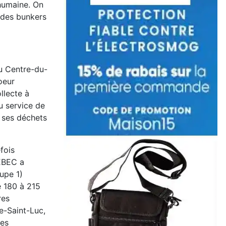
 humaine. On
r des bunkers
du Centre-du-
oeur
llecte à
du service de
e ses déchets
fois
ÉBEC a
upe 1)
e 180 à 215
res
e-Saint-Luc,
les