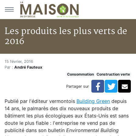
Aller au menu principal
Aller au contenu principal
Les produits les plus verts de
2016
Les produits les plus verts de 
Accueil
15 février, 2016
Par :
André Fauteux
Articles
Consommation
Construction verte
Construction verte
Enveloppe du bâtiment
Facebook
Twitte
Co
Partager sur
Les produits les plus verts de 2016
Publié par l'éditeur vermontois
Building Green
depuis
14 ans, le palmarès des dix nouveaux produits de
bâtiment les plus écologiques aux États-Unis est sans
doute le plus fiable : l'entreprise ne vend pas de
publicité dans son bulletin
Environmental Building