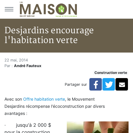
Aller au menu principal
Aller au contenu principal
Desjardins encourage
l'habitation verte
Desjardins encourage l'habitat
Accueil
22 mai, 2014
Par :
André Fauteux
Articles
Construction verte
Construction verte
Enveloppe du bâtiment
Facebook
Twitte
Co
Partager sur
Desjardins encourage l'habitation verte
Avec son
Offre habitation verte
, le Mouvement
Desjardins récompense l'écoconstruction par divers
avantages :
·
jusqu'à 2 000 $
pour la construction