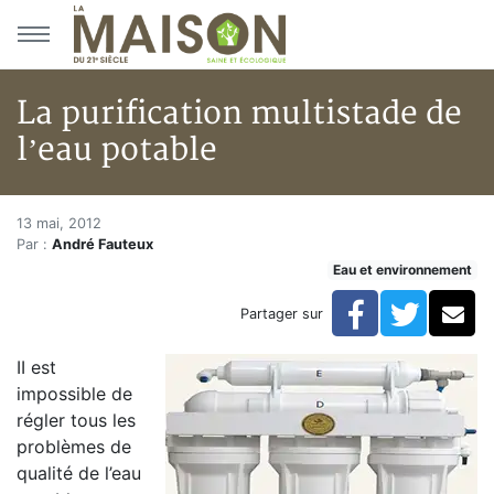
Aller au menu principal
Aller au contenu principal
La purification multistade de
l’eau potable
La purification multistade de l
Accueil
13 mai, 2012
Par :
André Fauteux
Articles
Eau et environnement
Eau et environnement
Eau et environnement
Facebook
Twitte
Co
Partager sur
La purification multistade de l’eau potable
II est
impossible de
régler tous les
problèmes de
qualité de l’eau