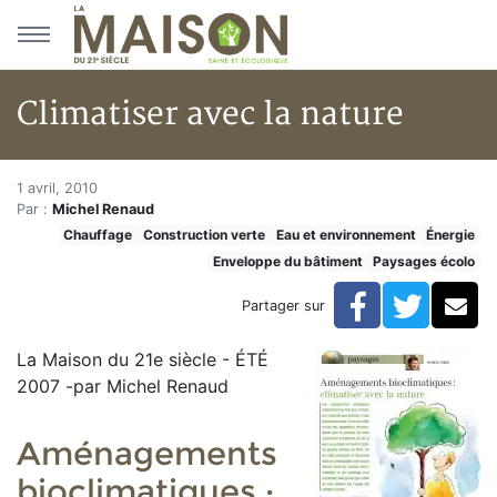
Aller au menu principal
Aller au contenu principal
Climatiser avec la nature
Climatiser avec la nature
Accueil
1 avril, 2010
Par :
Michel Renaud
Articles
Chauffage
Construction verte
Eau et environnement
Énergie
Construction verte
Enveloppe du bâtiment
Paysages écolo
Enveloppe du bâtiment
Climatiser avec la nature
Facebook
Twitte
Co
Partager sur
La Maison du 21e siècle - ÉTÉ
2007 -par Michel Renaud
Aménagements
bioclimatiques :