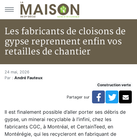
Aller au menu principal
Aller au contenu principal
Les fabricants de cloisons de
gypse reprennent enfin vos
retailles de chantier
Les fabricants de cloisons de g
Accueil
24 mai, 2026
Par :
André Fauteux
Articles
Construction verte
Construction verte
Enveloppe du bâtiment
Facebook
Twitte
Co
Partager sur
Les fabricants de cloisons de gypse reprennent enfin v
Il est finalement possible d’aller porter ses débris de
gypse, un minerai recyclable à l’infini, chez les
fabricants CGC, à Montréal, et CertainTeed, en
Montérégie, qui les recycleront en fabriquant de