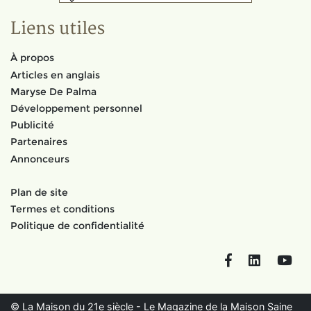
Liens utiles
À propos
Articles en anglais
Maryse De Palma
Développement personnel
Publicité
Partenaires
Annonceurs
Plan de site
Termes et conditions
Politique de confidentialité
Facebook
LinkedIn
You
© La Maison du 21e siècle - Le Magazine de la Maison Saine