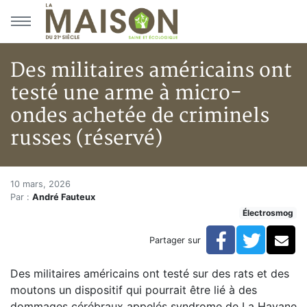
Aller au menu principal
Aller au contenu principal
Des militaires américains ont
testé une arme à micro-
ondes achetée de criminels
russes (réservé)
Des militaires américains ont 
Accueil
10 mars, 2026
Par :
André Fauteux
Articles
Électrosmog
Actualités
Des militaires américains ont testé une arme à micro-
Facebook
Twitte
Co
Partager sur
Des militaires américains ont testé sur des rats et des
moutons un dispositif qui pourrait être lié à des
dommages cérébraux appelés syndrome de La Havane