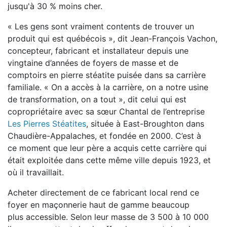
jusqu'à 30 % moins cher.
« Les gens sont vraiment contents de trouver
un
produit qui est québécois », dit Jean-Fran
çois Vachon,
concepteur, fabricant et installa
teur depuis une
vingtaine d’années de foyers
de masse et de
comptoirs en pierre stéatite
puisée dans sa carrière
familiale. « On a accès
à la carrière, on a notre usine
de transforma
tion, on a tout », dit celui qui est
copropriétaire
avec sa sœur Chantal de l’entreprise
Les Pierres
Stéatites
, située à East-Broughton dans
Chau
dière-Appalaches, et fondée en 2000. C’est à
ce
moment que leur père a acquis cette carrière
qui
était exploitée dans cette même ville depuis
1923, et
où il travaillait.
Acheter directement de ce fabricant local rend
ce
foyer en maçonnerie haut de gamme beaucoup
plus
accessible. Selon leur masse de 3 500 à
10 000