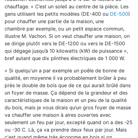
chauffage. « C’est
un soleil au centre de la pièce. Les
gens utilisent les petits modèles
(DE-400 ou
DE-500
)
pour chauffer une partie de la maison, une
chambre
par exemple, ou un petit espace commun,
illustre M. Vachon. Si on veut
chauffer une maison, on
se dirige plutôt vers le DE-1200 ou vers le
DE-1500
qui dégage jusqu’à 10 kilowatts (kW) de puissance »,
bref autant
que dix plinthes électriques de 1 000 W.
« Si quelqu'un a par exemple un poêle de bonne de
qualité, en moyenne il va probablement brûler à peu
près le double de bois que de ce qui aurait brûlé dans
un foyer de masse. Ça dépend de la grandeur et des
caractéristiques de la maison et un peu de la qualité
du bois, mais je vous dirais qu’un gros foyer de masse
va chauffer une maison à aires ouvertes avec
seulement un feu par jour, excepté quand on a des -25
ou -30 C. Là, ça va prendre deux feux par jour. Mais
c'est quand même très économe en bois si on