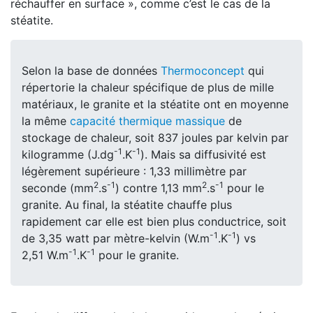
réchauffer en surface », comme c’est le cas de la
stéatite.
Selon la base de données
Thermoconcept
qui
répertorie la chaleur spécifique de plus de mille
matériaux, le granite et la stéatite ont en moyenne
la même
capacité thermique massique
de
stockage de chaleur, soit 837 joules par kelvin par
-1
-1
kilogramme (J.dg
.K
). Mais sa diffusivité est
légèrement supérieure : 1,33 millimètre par
2
-1
2
-1
seconde (mm
.s
) contre 1,13 mm
.s
pour le
granite. Au final, la stéatite chauffe plus
rapidement car elle est bien plus conductrice, soit
-1
-1
de 3,35 watt par mètre-kelvin (W.m
.K
) vs
-1
-1
2,51 W.m
.K
pour le granite.