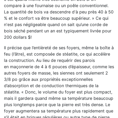
compare à une fournaise ou un poêle conventionnel.
La quantité de bois va descendre d'à peu près 40 à 50
% et le confort va être beaucoup supérieur. » Ce qui
n'est pas négligeable quand on sait qu’une corde de
bois séché pendant un an est typiquement livrée pour
200 dollars $!
Il précise que l’entièreté de ses foyers, même la
boîte à
feu (l’âtre), est composée de stéatite, ce qui accélère
la construction.
Au lieu de requérir des parois
en
maçonnerie de 4 à 6 pouces d’épaisseur, comme les
autres foyers de
masse, les siennes ont seulement 2
3/8 po grâce aux propriétés excep
tionnelles
d’absorption et de conduction thermiques de la
stéatite. « Donc,
le volume du foyer est plus compact,
mais il gardera quand même sa
température beaucoup
plus longtemps parce que la pierre est très
dense. Le
foyer augmentera sa
température plus rapidement que
s’il était en briques régulières ou autre
type de pierre