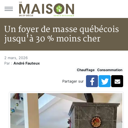
Aller au menu principal
Aller au contenu principal
Un foyer de masse québécois
jusqu'à 30 % moins cher
Un foyer de masse québécois j
Accueil
2 mars, 2026
Par :
André Fauteux
Articles
Chauffage
Consommation
Chauffage
Un foyer de masse québécois jusqu'à 30 % moins che
Facebook
Twitte
Co
Partager sur