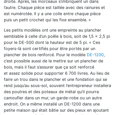
droite. Après,
les morceaux s’imbriquent un dans
l’autre. Chaque pièce est taillée avec
des rainures et
est numérotée. Il y a une colle entre chaque pièce
puis
un petit crochet qui les fixe ensemble. »
Les petits modèles ont une empreinte au plancher
semblable à celle d’un
poêle à bois, soit de 1,5 x 2,5 pi
pour le DE-500 dont la hauteur est de
5 pi. « Ces
foyers-là sont certifiés pour être portés par un
plancher de
bois renforcé. Pour le modèle
DE-1200
,
c’est possible aussi de le mettre
sur un plancher de
bois, mais il faut s’assurer que ça soit renforcé
et
assez solide pour supporter 6 700 livres. Au lieu de
faire un trou dans le
plancher et une fondation qui se
rend jusqu’au sous-sol, souvent l’entre
preneur installera
des poutres et des poteaux de métal qu’il pourra
ca
moufler dans un mur, un garde-robe ou un autre
endroit. On a même
installé un DE-1200 dans une
petite maison qui était bâtie sur des pieux
en ajoutant