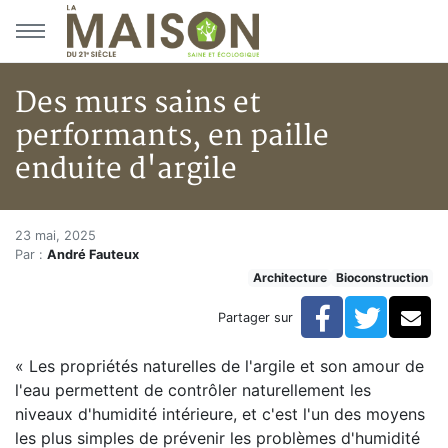
Aller au menu principal
Aller au contenu principal
Des murs sains et
performants, en paille
enduite d'argile
Des murs sains et performants, 
Accueil
23 mai, 2025
Par :
André Fauteux
Articles
Architecture
Bioconstruction
Architecture
Des murs sains et performants, en paille enduite d'arg
Facebook
Twitte
Co
Partager sur
« Les propriétés naturelles de l'argile et son amour de
l'eau permettent de contrôler naturellement les
niveaux d'humidité intérieure, et c'est l'un des moyens
les plus simples de prévenir les problèmes d'humidité