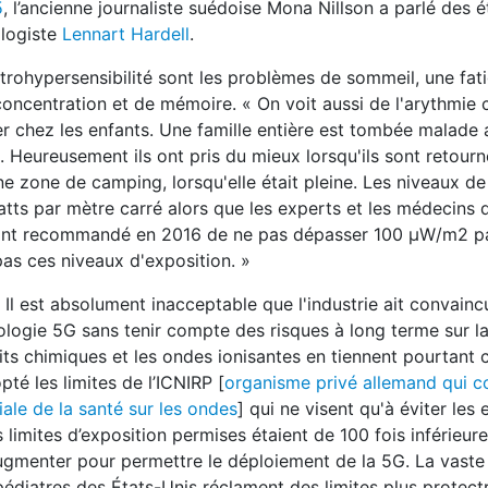
5
, l’ancienne journaliste suédoise Mona Nillson a parlé des 
ologiste
Lennart Hardell
.
trohypersensibilité sont les problèmes de sommeil, une fat
oncentration et de mémoire. « On voit aussi de l'arythmie 
r chez les enfants. Une famille entière est tombée malade 
 Heureusement ils ont pris du mieux lorsqu'ils sont retourn
zone de camping, lorsqu'elle était pleine. Les niveaux de
ts par mètre carré alors que les experts et les médecins 
nt recommandé en 2016 de ne pas dépasser 100 μW/m2 pa
as ces niveaux d'exposition. »
Il est absolument inacceptable que l'industrie ait convainc
logie 5G sans tenir compte des risques à long terme sur la
duits chimiques et les ondes ionisantes en tiennent pourtant
té les limites de l’ICNIRP [
organisme privé allemand qui c
ale de la santé sur les ondes
] qui ne visent qu'à éviter les 
 limites d’exposition permises étaient de 100 fois inférieure
 augmenter pour permettre le déploiement de la 5G. La vaste
édiatres des États-Unis réclament des limites plus protectr