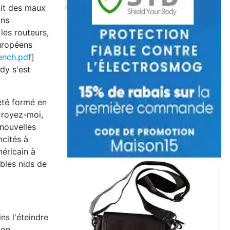
ait des maux
ons
les routeurs,
européens
ench.pdf
]
dy s'est
été formé en
 Croyez-moi,
nouvelles
ncités à
méricain à
ables nids de
ns l'éteindre
non