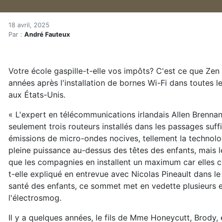
Les écoles dépensent une 
Accueil
18 avril, 2025
Par :
André Fauteux
Articles
Actualités
Les écoles dépensent une fortune pour surexposer in
Votre école gaspille-t-elle vos impôts? C'est ce que Ze
années après l'installation de bornes Wi-Fi dans toutes l
aux États-Unis.
« L'expert en télécommunications irlandais Allen Brenna
seulement trois routeurs installés dans les passages suff
émissions de micro-ondes nocives, tellement la technologi
pleine puissance au-dessus des têtes des enfants, mais l
que les compagnies en installent un maximum car elles c
t-elle expliqué en entrevue avec Nicolas Pineault dans 
santé des enfants, ce sommet met en vedette plusieurs 
l'électrosmog.
Il y a quelques années, le fils de Mme Honeycutt, Brody, 