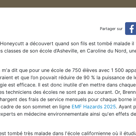
fortune pour surexposer inu
Partager sur
utilement les enfants au rayonnement du Wi-Fi
n Honeycutt a découvert quand son fils est tombé malade il
es classes de son école d’Asheville, en Caroline du Nord, u
n m'a dit que pour une école de 750 élèves avec 1 500 appar
iraient et que l’on pouvait réduire de 90 % la puissance de l
e est efficace. Il est donc inutile d'en mettre dans chaque
es techniciens des écoles ne sont pas au courant. Or, Brenn
hargent des frais de service mensuels pour chaque borne ins
le cadre de son sommet en ligne
EMF Hazards 2025
. Ayant 
experts en médecine environnementale ainsi qu'en effets d
est tombé très malade dans l'école californienne où il étudi