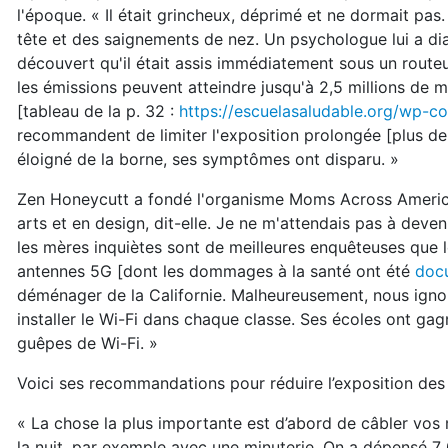
l'époque. « Il était grincheux, déprimé et ne dormait pa
tête et des saignements de nez. Un psychologue lui a di
découvert qu'il était assis immédiatement sous un routeu
les émissions peuvent atteindre jusqu'à 2,5 millions de
[tableau de la p. 32 :
https://escuelasaludable.org/wp-
recommandent de limiter l'exposition prolongée [plus d
éloigné de la borne, ses symptômes ont disparu. »
Zen Honeycutt a fondé l'organisme Moms Across America, 
arts et en design, dit-elle. Je ne m'attendais pas à deveni
les mères inquiètes sont de meilleures enquêteuses que l
antennes 5G [dont les dommages à la santé ont été
docu
déménager de la Californie. Malheureusement, nous ignore
installer le Wi-Fi dans chaque classe. Ses écoles ont gag
guêpes de Wi-Fi. »
Voici ses recommandations pour réduire l’exposition des 
« La chose la plus importante est d’abord de câbler vos 
la nuit, par exemple avec une minuterie. On a dépensé 7 