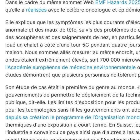
Dans le cadre du même sommet Web
EMF Hazards 202
qu’elle a
réalisées
avec le célèbre oncologue et épidémi
Elle explique que les symptômes les plus courants d'élec
anormale et des maux de tête, suivis des problèmes de c
des acouphènes et des saignements de nez, en particulie
loué un chalet à côté d'une tour 5G pendant quatre jours.
maison. Nous sommes allés mesurer au même endroit, une 
ondes étaient extrêmement élevés, soit 700 000 microwat
l'Académie européenne de médecine environnementale
o
études démontrent que plusieurs personnes ne tolèrent p
Son étude de cas était la première du genre au monde. « 
gouvernements de permettre le déploiement de la techno
publique, dit-elle. Les limites d'exposition pour les pro
pour les technologies sans fil les gouvernements ont adop
depuis sa création le programme de l’Organisation mondi
thermiques d'une exposition à court terme. En Suisse, les
l'industrie a convaincu ce pays ainsi que d'autres à les
scientifiques dans ce domaine ainsi que l'Académie des p