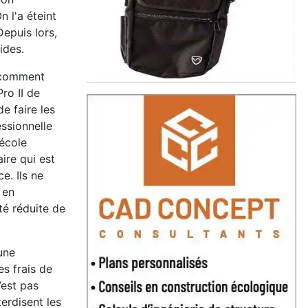
n l'a éteint
epuis lors,
pides.
i comment
ro II de
e faire les
ssionnelle
 école
ire qui est
e. Ils ne
 en
té réduite de
une
s frais de
’est pas
erdisent les