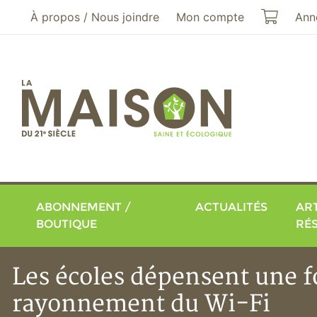
Aller au menu principal
Aller au contenu principal
Mon pa
À propos / Nous joindre
Mon compte
Ann
ABONNEMENT /
ACTUALITÉS
ART
BOUTIQUE
RÉ
Les écoles dépensent une f
rayonnement du Wi-Fi