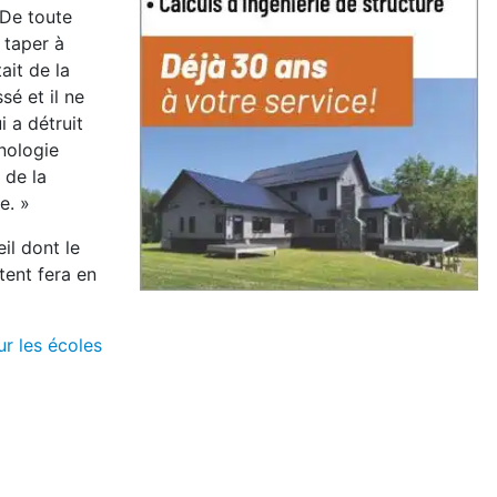
 De toute
 taper à
ait de la
é et il ne
i a détruit
nologie
 de la
e. »
il dont le
ttent fera en
r les écoles