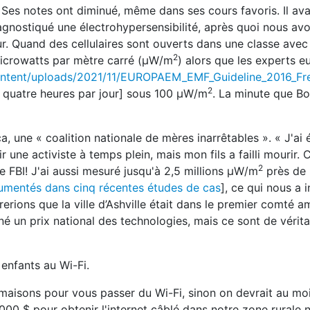
s. Ses notes ont diminué, même dans ses cours favoris. Il av
agnostiqué une électrohypersensibilité, après quoi nous av
r. Quand des cellulaires sont ouverts dans une classe avec 
2
 microwatts par mètre carré (μW/m
) alors que les experts 
content/uploads/2021/11/EUROPAEM_EMF_Guideline_2016_Fr
2
e quatre heures par jour] sous 100 μW/m
. La minute que Bo
une « coalition nationale de mères inarrêtables ». « J'ai 
r une activiste à temps plein, mais mon fils a failli mourir.
2
e FBI! J'ai aussi mesuré jusqu'à 2,5 millions μW/m
près de 
mentés dans cinq récentes études de cas
], ce qui nous a i
rions que la ville d’Ashville était dans le premier comté a
né un prix national des technologies, mais ce sont de vérit
enfants au Wi-Fi.
maisons pour vous passer du Wi-Fi, sinon on devrait au moi
000 $ pour obtenir l'internet câblé dans notre zone rurale 