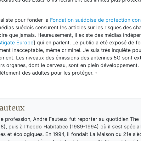
naliste pour fonder la
Fondation suédoise de protection cont
édias suédois censurent les articles sur les risques des c
t pire que jamais. Heureusement, il existe des médias indépe
stigate Europe
] qui en parlent. Le public a été exposé de f
nt inacceptable, même criminel. Je suis très inquiète pou
nement. Les niveaux des émissions des antennes 5G sont e
eurs organes, dont le cerveau, sont en plein développement.
lètement des adultes pour les protéger. »
auteux
de profession, André Fauteux fut reporter au quotidien The
8), puis à l'hebdo Habitabec (1989-1994) où il s’est spécial
es et écologiques. En 1994, il fondait La Maison du 21e siè