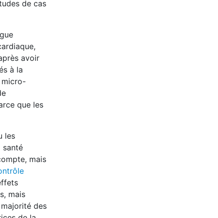
études de cas
igue
cardiaque,
après avoir
és à la
 micro-
de
rce que les
u les
 santé
 compte, mais
ontrôle
effets
s, mais
 majorité des
ices de la