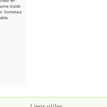
acteur en
gazine Guide
er, formateur
able.
Liens utiles