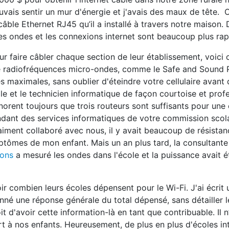
uvais sentir un mur d'énergie et j'avais des maux de tête. O
le Ethernet RJ45 qu’il a installé à travers notre maison. D
les ondes et les connexions internet sont beaucoup plus ra
r faire câbler chaque section de leur établissement, voic
e radiofréquences micro-ondes, comme le Safe and Sound P
maximales, sans oublier d'éteindre votre cellulaire avant d
e et le technicien informatique de façon courtoise et profe
gnorent toujours que trois routeurs sont suffisants pour une
ndant des services informatiques de votre commission scola
aiment collaboré avec nous, il y avait beaucoup de résistanc
ymptômes de mon enfant. Mais un an plus tard, la consultante
ions
a mesuré les ondes dans l'école et la puissance avait é
ir combien leurs écoles dépensent pour le Wi-Fi. J'ai écrit 
né une réponse générale du total dépensé, sans détailler le
 d'avoir cette information-là en tant que contribuable. Il n
rt à nos enfants. Heureusement, de plus en plus d'écoles int