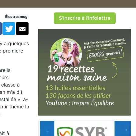
tilement les enfants au ray
Électrosmog
S'inscrire à l'infolettre
Facebook
Twitter
Courriel
 y a quelques
ne première
eils,
eurs
 classe à
an m'a dit
tallée », a-
pour thème la
e
ait à