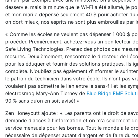
desservie, mais la minute que le Wi-Fi a été allumé, je po
et mon mari a dépensé seulement 40 $ pour acheter du câb
on dort mieux, nos esprits ne sont plus embrouillés par 
« Comme les écoles ne veulent pas dépenser 1 000 $ pou
procéder. Premièrement, achetez-vous un bon lecteur d
Safe Living Technologies. Prenez des photos des mesures 
mesures. Deuxièmement, rencontrez le directeur de l'écol
pour les éduquer et fournir des solutions pratiques. Ils i
complète. N'oubliez pas également d'informer le surinte
le patron du technicien dans votre école. Ils n'ont pas vr
voulaient pas admettre le lien entre le sans-fil et les s
électrosmog Mary-Ann Tierney de
Blue Ridge EMF Solut
90 % sans qu’on en soit avisé! »
Zen Honeycutt ajoute : « Les parents ont le droit de savo
demande d'accès à l'information et on m'a seulement don
service mensuels pour les bornes. Tout le monde a le droit
nécessaire de dépenser autant d'argent et de faire du to