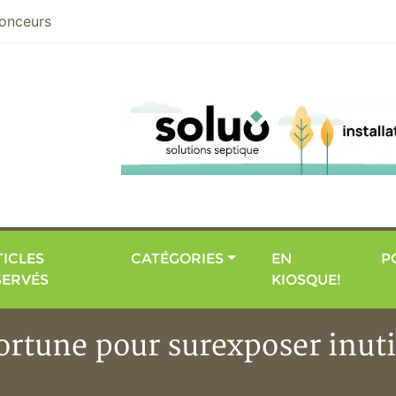
nier
onceurs
ICLES
CATÉGORIES
EN
P
SERVÉS
KIOSQUE!
ortune pour surexposer inut