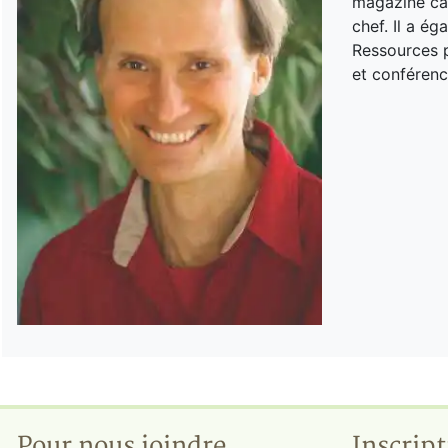
magazine can
chef. Il a é
Ressources p
et conférenc
Pour nous joindre
Inscript