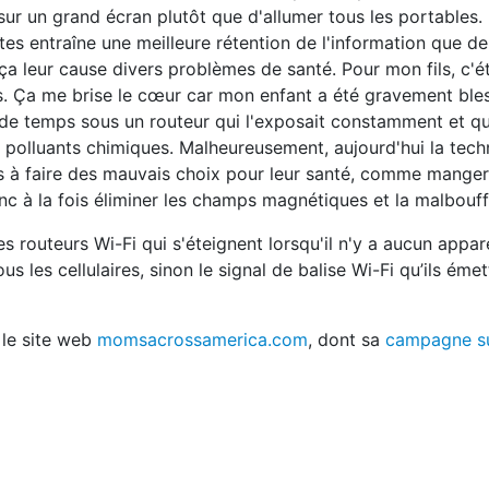
s sur un grand écran plutôt que d'allumer tous les portables.
es entraîne une meilleure rétention de l'information que de
a leur cause divers problèmes de santé. Pour mon fils, c'ét
. Ça me brise le cœur car mon enfant a été gravement bless
op de temps sous un routeur qui l'exposait constamment et qu
polluants chimiques. Malheureusement, aujourd'hui la tech
 à faire des mauvais choix pour leur santé, comme manger
onc à la fois éliminer les champs magnétiques et la malbouff
es routeurs Wi-Fi qui s'éteignent lorsqu'il n'y a aucun appare
ous les cellulaires, sinon le signal de balise Wi-Fi qu’ils éme
 le site web
momsacrossamerica.com
, dont sa
campagne su