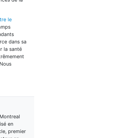
re le
hamps
ndants
orce dans sa
r la santé
xtrêmement
 Nous
 Montreal
isé en
cle, premier