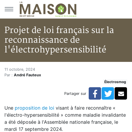
Aller au menu principal
Aller au contenu principal
Projet de loi français sur la
reconnaissance de
l'électrohypersensibilité
Projet de loi français sur la r
Accueil
11 octobre, 2024
Par :
André Fauteux
Articles
Électrosmog
Actualités
Projet de loi français sur la reconnaissance de l'électr
Facebook
Twitte
Co
Partager sur
Une
proposition de loi
visant à faire reconnaître «
l'électro-hypersensibilité » comme maladie invalidante
a été déposée à l'Assemblée nationale française, le
mardi 17 septembre 2024.