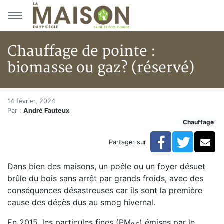
Aller au menu principal
Aller au contenu principal
Chauffage de pointe :
biomasse ou gaz? (réservé)
Chauffage de pointe : biomasse
Accueil
14 février, 2024
Par :
André Fauteux
Articles
Chauffage
Actualités
Chauffage de pointe : biomasse ou gaz? (réservé)
Facebook
Twitte
Co
Partager sur
Dans bien des maisons, un poêle ou un foyer désuet
brûle du bois sans arrêt par grands froids, avec des
conséquences désastreuses car ils sont la première
cause des décès dus au smog hivernal.
En 2015, les particules fines (PM
) émises par le