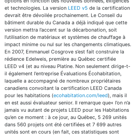
options en fonction des nouvelles données, exigences
et technologies. La version
LEED v5
de la certification
devrait être dévoilée prochainement. Le Conseil du
bâtiment durable du Canada a déjà indiqué que cette
version mettra l’accent sur la décarbonation, soit
l’utilisation de matériaux et systèmes de chauffage à
impact minime ou nul sur les changements climatiques.
En 2007, Emmanuel Cosgrove s’est fait construire la
rédience Edelweis, première au Québec certifiée
LEED v4 (et au niveau Platine. Non seulement dirige-t-
il également l’entreprise Évaluations Écohabitation,
laquelle a accompagné de nombreux propriétaires
canadiens convoitant la certification LEED Canada
pour les habitations (
ecohabitation.com/leed
), mais il
en est aussi évaluateur senior. Il remarque que« l’on n’a
jamais vu autant de projets LEED pour les Habitations
qu’en ce moment : à ce jour, au Québec, 5 269 unités
dans 560 projets ont été certifiées et 7 699 autres
unités sont en cours (en fait, ces statistiques sont