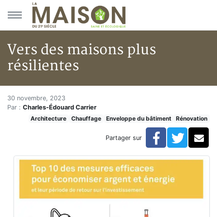
Aller au menu principal
Aller au contenu principal
Vers des maisons plus
résilientes
Vers des maisons plus résilien
Accueil
30 novembre, 2023
Par :
Charles-Édouard Carrier
Articles
Architecture
Chauffage
Enveloppe du bâtiment
Rénovation
Actualités
Vers des maisons plus résilientes
Facebook
Twitte
Co
Partager sur