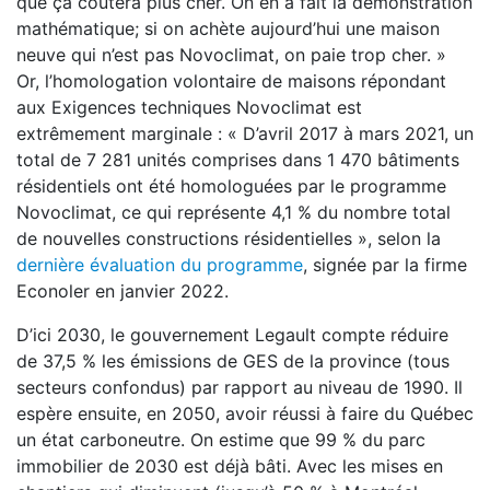
que ça coûtera plus cher. On en a fait la démonstration
mathématique; si on achète aujourd’hui une maison
neuve qui n’est pas Novoclimat, on paie trop cher. »
Or, l’homologation volontaire de maisons répondant
aux Exigences techniques Novoclimat est
extrêmement marginale : « D’avril 2017 à mars 2021, un
total de 7 281 unités comprises dans 1 470 bâtiments
résidentiels ont été homologuées par le programme
Novoclimat, ce qui représente 4,1 % du nombre total
de nouvelles constructions résidentielles », selon la
dernière évaluation du programme
, signée par la firme
Econoler en janvier 2022.
D’ici 2030, le gouvernement Legault compte réduire
de 37,5 % les émissions de GES de la province (tous
secteurs confondus) par rapport au niveau de 1990. Il
espère ensuite, en 2050, avoir réussi à faire du Québec
un état carboneutre. On estime que 99 % du parc
immobilier de 2030 est déjà bâti. Avec les mises en