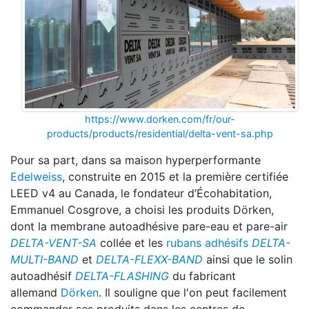
https://www.dorken.com/fr/our-
products/products/residential/delta-vent-sa.php
Pour sa part, dans sa maison hyperperformante
Edelweiss
, construite en 2015 et la première certifiée
LEED v4 au Canada, le fondateur d’Écohabitation,
Emmanuel Cosgrove, a choisi les produits Dörken,
dont la membrane autoadhésive pare-eau et pare-air
DELTA-VENT-SA
collée et les
rubans adhésifs
DELTA-
MULTI-BAND
et
DELTA-FLEXX-BAND
ainsi que le solin
autoadhésif
DELTA-FLASHING
du fabricant
allemand
Dörken
. Il souligne que l'on peut facilement