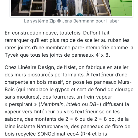
Le système Zip © Jens Behrmann pour Huber
En construction neuve, toutefois, DuPont fait
remarquer qu’il est plus rapide de sceller au ruban les
rares joints d’une membrane pare-intempérie comme la
Tyvek que tous les joints de panneaux 4’ x 8’.
Chez Linéaire Design, de l’Islet, on fabrique en atelier
des murs biosourcés performants. À l’extérieur d’une
charpente en bois massif, on pose les panneaux Murs-
Bois (qui remplace le gypse et sert de fond de clouage
sans moulures), des fourrures, un frein-vapeur
« perspirant » (
Membrain
,
Intello
ou
DB+
) diffusant la
vapeur vers l’intérieur ou vers l’extérieur selon les
saisons, des montants de 2 x 6 ou de 2 x 8 po, de la
laine isolante Naturchanvre, des panneaux de fibre de
bois recyclée SONOclimat eco4 (R-4 et bris