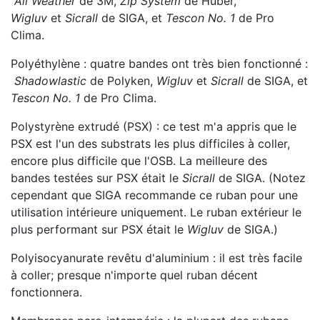
All Weather
de 3M,
Zip System
de Huber,
Wigluv
et
Sicrall
de SIGA, et
Tescon No. 1
de Pro
Clima.
Polyéthylène : quatre bandes ont très bien fonctionné :
Shadowlastic
de Polyken,
Wigluv
et
Sicrall
de SIGA, et
Tescon No. 1
de Pro Clima.
Polystyrène extrudé (PSX) : ce test m'a appris que le
PSX est l'un des substrats les plus difficiles à coller,
encore plus difficile que l'OSB. La meilleure des
bandes testées sur PSX était le
Sicrall
de SIGA. (Notez
cependant que SIGA recommande ce ruban pour une
utilisation intérieure uniquement. Le ruban extérieur le
plus performant sur PSX était le
Wigluv
de SIGA.)
Polyisocyanurate revêtu d'aluminium : il est très facile
à coller; presque n'importe quel ruban décent
fonctionnera.