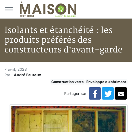
Aller au menu principal
Aller au contenu principal
Isolants et étanchéité : les
produits préférés des
constructeurs d’avant-garde
Isolants et étanchéité : les pr
Accueil
7 avril, 2023
Par :
André Fauteux
Articles
Construction verte
Enveloppe du bâtiment
Construction verte
Enveloppe du bâtiment
Facebook
Twitte
Co
Partager sur
Isolants et étanchéité : les produits préférés des con