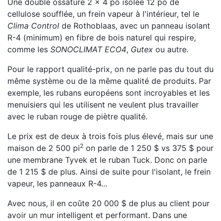
Une double ossature 2 x 4 po isolée 12 po de
cellulose soufflée, un frein vapeur à l'intérieur, tel le
Clima Control
de Rothoblaas, avec un panneau isolant
R-4 (minimum) en fibre de bois naturel qui respire,
comme les
SONOCLIMAT ECO4
,
Gutex
ou autre.
Pour le rapport qualité-prix, on ne parle pas du tout du
même système ou de la même qualité de produits. Par
exemple, les rubans européens sont incroyables et les
menuisiers qui les utilisent ne veulent plus travailler
avec le ruban rouge de piètre qualité.
Le prix est de deux à trois fois plus élevé, mais sur une
2
maison de 2 500 pi
on parle de 1 250 $ vs 375 $ pour
une membrane Tyvek et le ruban Tuck. Donc on parle
de 1 215 $ de plus. Ainsi de suite pour l'isolant, le frein
vapeur, les panneaux R-4...
Avec nous, il en coûte 20 000 $ de plus au client pour
avoir un mur intelligent et performant. Dans une