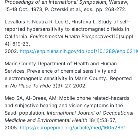
Proceedings of an International Symposium,
Warsaw,
15-18 Oct., 1973, P. Czerski et al., eds., pp. 268-272.
Levallois P, Neutra R, Lee G, Hristova L. Study of self-
reported hypersensitivity to electro­magnetic fields in
California.
Environmental Health Perspectives
110(suppl
4): 619-23,
2002.
https://ehp.niehs.nih.gov/doi/pdf/10.1289/ehp.021
Marin County Department of Health and Human
Services. Prevalence of chemical sensitivity and
electromagnetic sensitivity in Marin County. Reported
in
No Place
To Hide
3(3): 27, 2002.
Meo SA, Al-Drees, AM. Mobile phone related-hazards
and subjective hearing and vision symptoms in the
Saudi population.
International Jouranl of Occupational
Medicine and Environmental Health
18(1):53-57,
2005.
https://europepmc.org/article/med/16052891