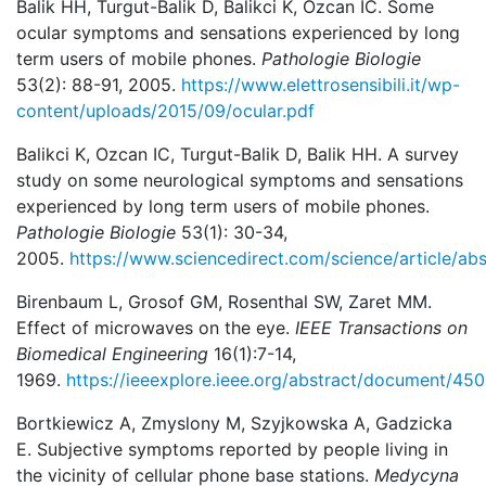
Balik HH, Turgut-Balik D, Balikci K, Ozcan IC. Some
ocular symptoms and sensations experienced by long
term users of mobile phones.
Pathologie Biologie
53(2): 88-91, 2005.
https://www.elettrosensibili.it/wp-
content/uploads/2015/09/ocular.pdf
Balikci K, Ozcan IC, Turgut-Balik D, Balik HH. A survey
study on some neurological symptoms and sensations
experienced by long term users of mobile phones.
Pathologie Biologie
53(1): 30-34,
2005.
https://www.sciencedirect.com/science/article/a
Birenbaum L, Grosof GM, Rosenthal SW, Zaret MM.
Effect of microwaves on the eye.
IEEE Transactions on
Biomedical Engineering
16(1):7-14,
1969.
https://ieeexplore.ieee.org/abstract/document/45
Bortkiewicz A, Zmyslony M, Szyjkowska A, Gadzicka
E. Subjective symptoms reported by people living in
the vicinity of cellular phone base stations.
Medycyna