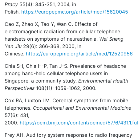
Pracy
55(4): 345-351, 2004, in
Polish.
https://europepmc.org/article/med/15620045
Cao Z, Zhao X, Tao Y, Wan C. Effects of
electromagnetic radiation from cellular telephone
handsets on symptoms of neurasthenia.
Wei Sheng
Yan Jiu
29(6): 366-368, 2000, in
Chinese.
https://europepmc.org/article/med/12520956
Chia S-I, Chia H-P, Tan J-S. Prevalence of headache
among hand-held cellular telephone users in
Singapore: a community study.
Environmental Health
Perspectives
108(11): 1059-1062, 2000.
Cox RA, Luxton LM. Cerebral symptoms from mobile
telephones.
Occupational and Environmental Medicine
57(6): 431,
2000.
https://oem.bmj.com/content/oemed/57/6/431.1.ful
Frey AH. Auditory system response to radio frequency