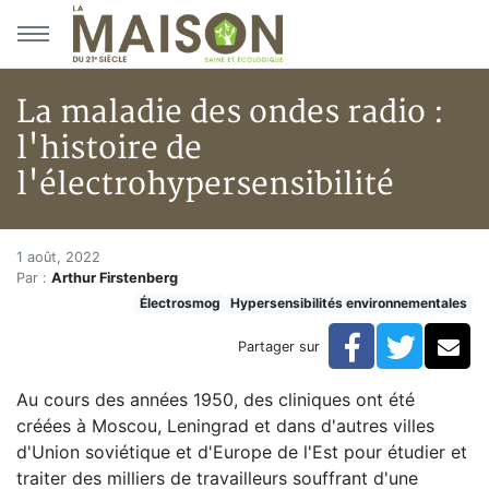
Aller au menu principal
Aller au contenu principal
La maladie des ondes radio :
l'histoire de
l'électrohypersensibilité
La maladie des ondes radio : l'
Accueil
1 août, 2022
Par :
Arthur Firstenberg
Articles
Électrosmog
Hypersensibilités environnementales
Électrosmog
La maladie des ondes radio : l'histoire de l'électrohype
Facebook
Twitte
Co
Partager sur
Au cours des années 1950, des cliniques ont été
créées à Moscou, Leningrad et dans d'autres villes
d'Union soviétique et d'Europe de l'Est pour étudier et
traiter des milliers de travailleurs souffrant d'une