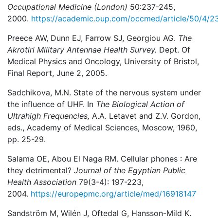
Occupational Medicine
(London)
50:237-245,
2000.
https://academic.oup.com/occmed/article/50/4/
Preece AW, Dunn EJ, Farrow SJ, Georgiou AG.
The
Akrotiri Military Antennae Health Survey.
Dept. Of
Medical Physics and Oncology, University of Bristol,
Final Report, June 2, 2005.
Sadchikova, M.N. State of the nervous system under
the influence of UHF. In
The Biological Action of
Ultrahigh Frequencies,
A.A. Letavet and Z.V. Gordon,
eds., Academy of Medical Sciences, Moscow, 1960,
pp. 25-29.
Salama OE, Abou El Naga RM. Cellular phones : Are
they detrimental?
Journal of the Egyptian Public
Health Association
79(3-4): 197-223,
2004.
https://europepmc.org/article/med/16918147
Sandström M, Wilén J, Oftedal G, Hansson-Mild K.