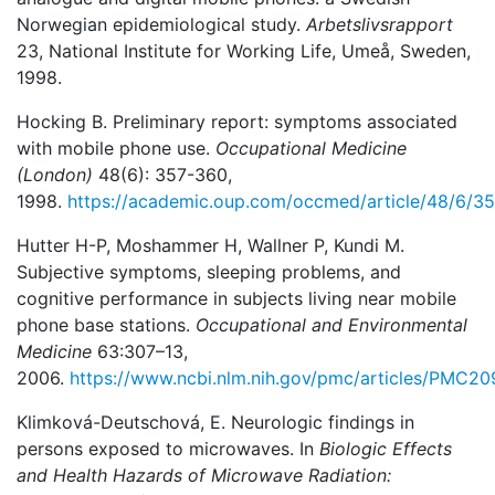
Norwegian epidemiological study.
Arbetslivsrapport
23, National Institute for Working Life, Umeå, Sweden,
1998.
Hocking B. Preliminary report: symptoms associated
with mobile phone use.
Occupational Medicine
(London)
48(6): 357-360,
1998.
https://academic.oup.com/occmed/article/48/6/3
Hutter H-P, Moshammer H, Wallner P, Kundi M.
Subjective symptoms, sleeping problems, and
cognitive performance in subjects living near mobile
phone base stations.
Occupational and Environmental
Medicine
63:307–13,
2006.
https://www.ncbi.nlm.nih.gov/pmc/articles/PMC2
Klimková-Deutschová, E. Neurologic findings in
persons exposed to microwaves. In
Biologic Effects
and Health Hazards of Microwave Radiation: