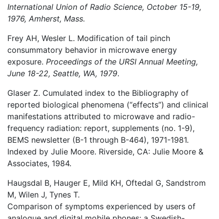
International Union of Radio Science, October 15-19,
1976, Amherst, Mass.
Frey AH, Wesler L. Modification of tail pinch
consummatory behavior in microwave energy
exposure.
Proceedings of the URSI Annual Meeting,
June 18-22, Seattle, WA, 1979
.
Glaser Z. Cumulated index to the Bibliography of
reported biological phenomena (“effects”) and clinical
manifestations attributed to microwave and radio-
frequency radiation: report, supplements (no. 1-9),
BEMS newsletter (B-1 through B-464), 1971-1981.
Indexed by Julie Moore. Riverside, CA: Julie Moore &
Associates, 1984.
Haugsdal B, Hauger E, Mild KH, Oftedal G, Sandstrom
M, Wilen J, Tynes T.
Comparison of symptoms experienced by users of
analogue and digital mobile phones: a Swedish-