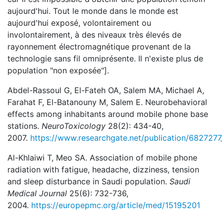
aujourd'hui. Tout le monde dans le monde est
aujourd'hui exposé, volontairement ou
involontairement, à des niveaux très élevés de
rayonnement électromagnétique provenant de la
technologie sans fil omniprésente. Il n'existe plus de
population "non exposée"].
Abdel-Rassoul G, El-Fateh OA, Salem MA, Michael A,
Farahat F, El-Batanouny M, Salem E. Neurobehavioral
effects among inhabitants around mobile phone base
stations.
NeuroToxicology
28(2): 434-40,
2007.
https://www.researchgate.net/publication/6827277
Al-Khlaiwi T, Meo SA. Association of mobile phone
radiation with fatigue, headache, dizziness, tension
and sleep disturbance in Saudi population.
Saudi
Medical Journal
25(6): 732-736,
2004.
https://europepmc.org/article/med/15195201