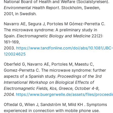
National Board of Health and Welfare (Socialstyrelsen).
Environmental Health Report
. Stockholm, Sweden,
2001, in Swedish.
Navarro AE, Segura J, Portoles M Gómez-Perretta C.
The microwave syndrome: A preliminary study in
Spain.
Electromagnetic Biology and Medicine
22(2):
161–169,
2003.
https://www.tandfonline.com/doi/abs/10.1081/JBC
120024625
Oberfeld G, Navarro AE, Portoles M, Maestu C,
Gomez-Perretta C. The microwave syndrome: further
aspects of a Spanish study.
Proceedings of the 3rd
International Workshop on Biological Effects of
Electromagnetic Fields, Kos, Greece, October 4-8,
2004.
https://www.buergerwelle.de/assets/files/proceed
Oftedal G, Wilen J, Sandström M, Mild KH . Symptoms
experienced in connection with mobile phone use.