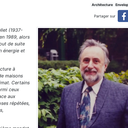
t la santé
Architecture
Envelo
Partager sur
llet (1937-
 en 1989, alors
tout de suite
n énergie et
ecture à
 de maisons
imat. Certains
parmi ceux
face aux
oses répétées,
s,