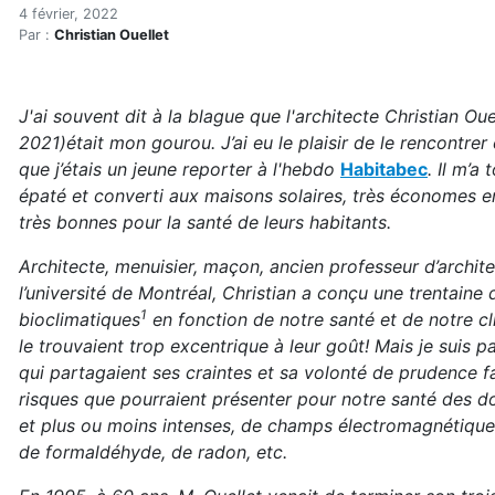
Les fenêtres performantes e
Accueil
4 février, 2022
Par :
Christian Ouellet
Articles
Architecture
Les fenêtres performantes et la santé
J'ai souvent dit à la blague que l'architecte Christian Oue
2021)était mon gourou. J’ai eu le plaisir de le rencontrer
que j’étais un jeune reporter à l'hebdo
Habitabec
. Il m’a 
épaté et converti aux maisons solaires, très économes e
très bonnes pour la santé de leurs habitants.
Architecte, menuisier, maçon, ancien professeur d’archit
l’université de Montréal, Christian a conçu une trentaine
1
bioclimatiques
en fonction de notre santé et de notre cl
le trouvaient trop excentrique à leur goût! Mais je suis 
qui partagaient ses craintes et sa volonté de prudence 
risques que pourraient présenter pour notre santé des d
et plus ou moins intenses, de champs électromagnétique
de formaldéhyde, de radon, etc.