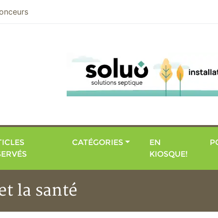
nier
onceurs
ICLES
CATÉGORIES
EN
P
SERVÉS
KIOSQUE!
t la santé