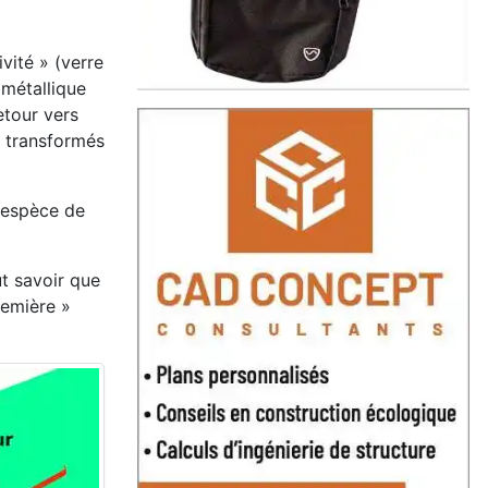
ivité » (verre
 métallique
etour vers
s transformés
t espèce de
aut savoir que
remière »