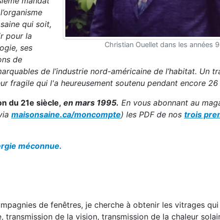
oisième mandat
 l’organisme
saine qui soit,
r pour la
Christian Ouellet dans les années 9
ogie, ses
ons de
rquables de l’industrie nord-américaine de l’habitat. Un tra
eur fragile qui l'a heureusement soutenu pendant encore 26
n du 21e siècle,
en mars 1995.
En vous abonnant au maga
via
maisonsaine.ca/moncompte
) les PDF de nos
trois pr
nergie méconnue.
agnies de fenêtres, je cherche à obtenir les vitrages qui 
, transmission de la vision, transmission de la chaleur solai