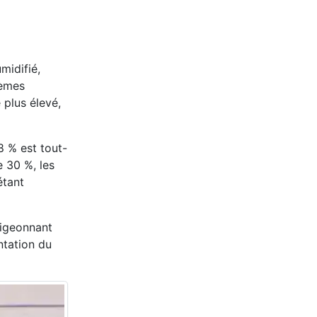
midifié,
lèmes
 plus élevé,
8 % est tout-
e 30 %, les
étant
digeonnant
ntation du