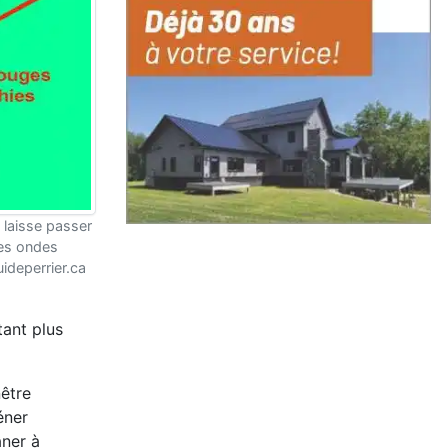
e laisse passer
les ondes
ideperrier.ca
tant plus
nêtre
éner
âner à