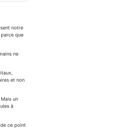
rsent notre
t parce que
umains ne
itaux,
aires et non
. Mais un
cules à
 de ce point