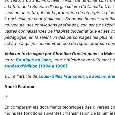
En 1995, à 60 ans, M. Ouellet venait de terminer son tr
à la tête de la Société d’énergie solaire du Canada. C’est
sans but lucratif qui fait la promotion de l’énergie la plus 
à part celle du vent (éolienne). Sa bonne humeur, son flai
nouveauté, ses convictions profondes, son sens de l’écol
vastes connaissances de l’habitat bioclimatique et ses d
pédagogue, en faisaient un des personnages les plus rema
acharné à qui je souhaitait un peu de repos pour son co
Voici un texte signé par Christian Ouellet dans
La Maiso
notre
Boutique en ligne
, vous obtiendrez gratuitement (
années d'édition (1994 à 1996)
.
1. Lire l'article de
Louis-Gilles Francoeur, Le solaire, é
André Fauteux
*
En comparant les documents techniques des diverses comp
moins les fonctions suivantes : transmission de la lumière