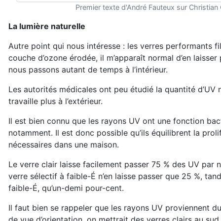
Premier texte d'André Fauteux sur Christian
La lumière naturelle
Autre point qui nous intéresse : les verres performants fi
couche d’ozone érodée, il m’apparaît normal d’en laisser 
nous passons autant de temps à l’intérieur.
Les autorités médicales ont peu étudié la quantité d’UV
travaille plus à l’extérieur.
Il est bien connu que les rayons UV ont une fonction bactér
notamment. Il est donc possible qu’ils équilibrent la pro
nécessaires dans une maison.
Le verre clair laisse facilement passer 75 % des UV par n
verre sélectif à faible-É n’en laisse passer que 25 %, tan
faible-É, qu’un-demi pour-cent.
Il faut bien se rappeler que les rayons UV proviennent du 
de vue d’orientation, on mettrait des verres clairs au s