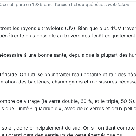
 Ouellet, paru en 1989 dans l'ancien hebdo québécois
Habitabec
ltrent les rayons ultraviolets (UV). Bien que plus d’UV trave
pénétrer le plus possible au travers des fenêtres, justemen
 nécessaire à une bonne santé, depuis que la plupart des h
icide. On l’utilise pour traiter l’eau potable et l’air des hôp
lifération des bactéries, champignons et moisissures nécess
ombre de vitrage (le verre double, 60 %, et le triple, 50 %)
dis que l’unité « quadruple », avec deux verres et deux pelli
soleil, donc principalement du sud. Or, si l’on tient compte
ud, au grand dam des vendeurs de verre énergétique qui