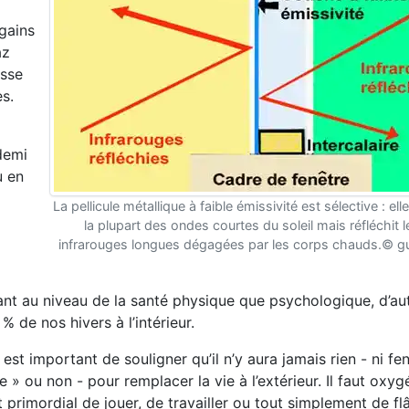
 gains
az
asse
s.
 demi
u en
La pellicule métallique à faible émissivité est sélective : ell
la plupart des ondes courtes du soleil mais réfléchit 
infrarouges longues dégagées par les corps chauds.© gu
 tant au niveau de la santé physique que psychologique, d’au
 de nos hivers à l’intérieur.
l est important de souligner qu’il n’y aura jamais rien - ni fe
e » ou non - pour remplacer la vie à l’extérieur. Il faut oxyg
st primordial de jouer, de travailler ou tout simplement de fl