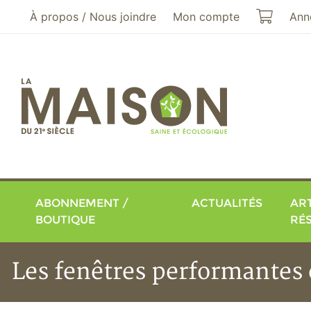
Aller au menu principal
Aller au contenu principal
Mon pa
À propos / Nous joindre
Mon compte
Ann
ABONNEMENT /
ACTUALITÉS
ART
BOUTIQUE
RÉ
Les fenêtres performantes e