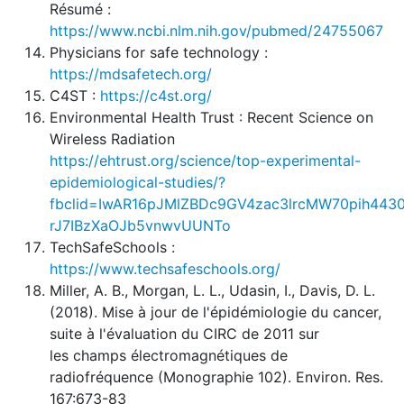
Résumé :
https://www.ncbi.nlm.nih.gov/pubmed/24755067
Physicians for safe technology :
https://mdsafetech.org/
C4ST :
https://c4st.org/
Environmental Health Trust : Recent Science on
Wireless Radiation
https://ehtrust.org/science/top-experimental-
epidemiological-studies/?
fbclid=IwAR16pJMlZBDc9GV4zac3lrcMW70pih4430
rJ7IBzXaOJb5vnwvUUNTo
TechSafeSchools :
https://www.techsafeschools.org/
Miller, A. B., Morgan, L. L., Udasin, I., Davis, D. L.
(2018). Mise à jour de l'épidémiologie du cancer,
suite à l'évaluation du CIRC de 2011 sur
les champs électromagnétiques de
radiofréquence (Monographie 102). Environ. Res.
167:673-83