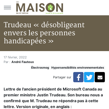
Aller au menu principal
Aller au contenu principal
Trudeau « désobligeant
envers les personnes
handicapées »
Trudeau « désobligeant envers
Accueil
17 février, 2022
Par :
André Fauteux
Articles
Électrosmog
Hypersensibilités environnementales
Électrosmog
Trudeau « désobligeant envers les personnes handica
Facebook
Twitte
Co
Partager sur
Lettre de l'ancien président de Microsoft Canada au
premier ministre Justin Trudeau. Son bureau nous a
confirmé que M. Trudeau ne répondra pas à cette
lettre. Version originale, en anglais :