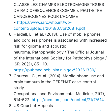
CLASSE LES CHAMPS ELECTROMAGNETIQUES
DE RADIOFREQUENCES COMME « PEUT-ETRE
CANCEROGENES POUR L’HOMME
»
https://www.iarc.who.int/wp-
content/uploads/2018/07/pr208_F.pdf
Hardell, L., et al. (2013). Use of mobile phones
and cordless phones is associated with increased
risk for glioma and acoustic
neuroma. Pathophysiology : The Official Journal
of the International Society for Pathophysiology /
ISP, 20(2), 85-110.
https://pubmed.ncbi.nlm.nih.gov/23261330/
Coureau, G., et al. (2014). Mobile phone use and
brain tumours in the CERENAT case-control
study.
Occupational and Environmental Medicine, 71(7),
514-522.
https://oem.bmj.com/content/71/7/514
US Court of Appeals