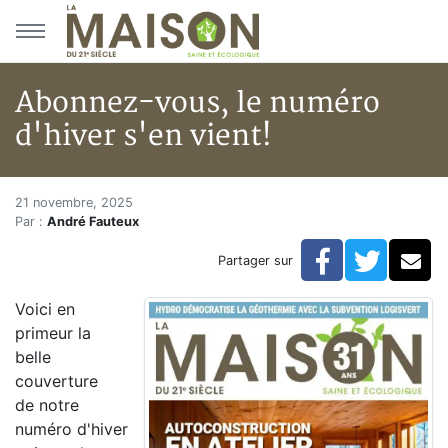
Aller au menu principal
Aller au contenu principal
Abonnez-vous, le numéro
d'hiver s'en vient!
Abonnez-vous, le numéro d'hiv
Accueil
21 novembre, 2025
Par :
André Fauteux
Articles
Actualités
Facebook
Twitte
Co
Partager sur
Abonnez-vous, le numéro d'hiver s'en vient!
Voici en
primeur la
belle
couverture
de notre
numéro d'hiver