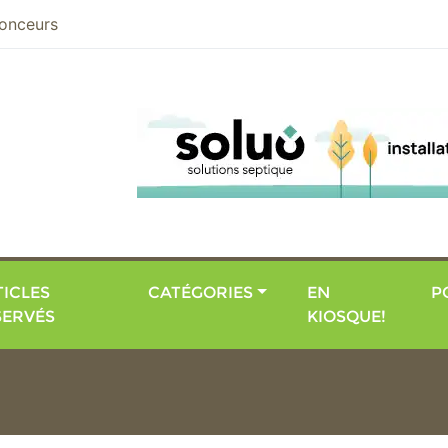
nier
onceurs
ICLES
CATÉGORIES
EN
P
SERVÉS
KIOSQUE!