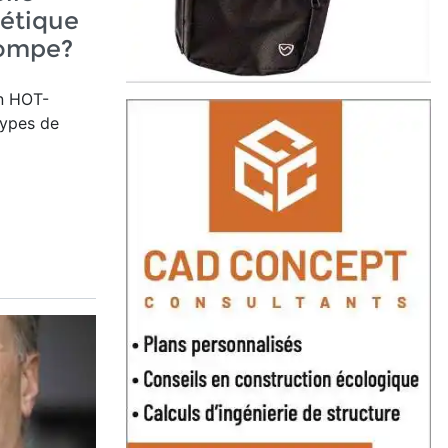
gétique
ompe?
on HOT-
types de