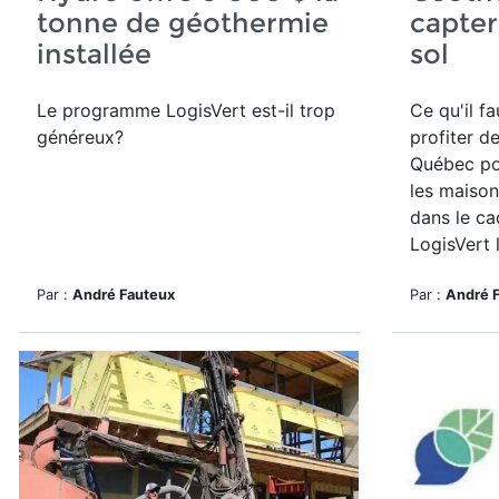
tonne de géothermie
capter
installée
sol
Le programme
LogisVert
est-il trop
Ce qu'il f
généreux?
profiter d
Québec po
les maison
dans le c
LogisVert l
Par :
André Fauteux
Par :
André 