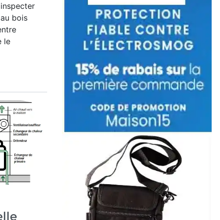
 inspecter
 au bois
entre
 le
elle