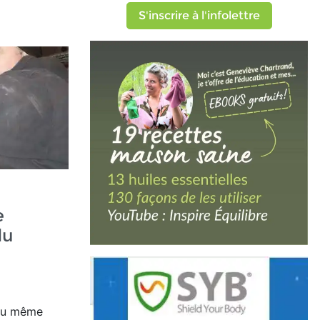
S'inscrire à l'infolettre
e
du
u même