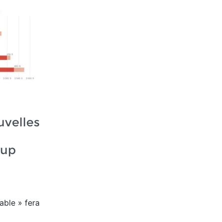
uvelles
oup
able » fera