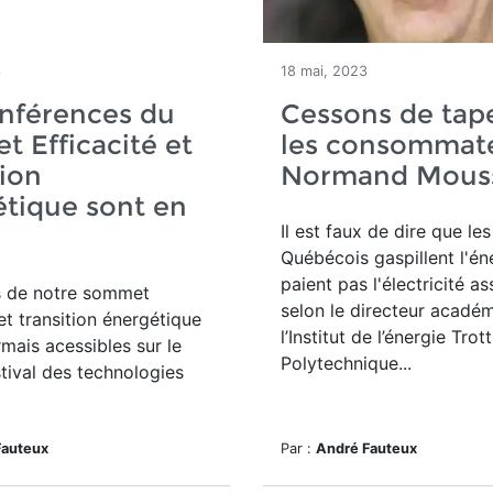
3
18 mai, 2023
nférences du
Cessons de tape
 Efficacité et
les consommate
tion
Normand Mous
tique sont en
Il est faux de dire que les
Québécois gaspillent l'én
paient pas l'électricité as
s de notre sommet
selon le
directeur acadé
 et transition énergétique
l’
Institut de l’énergie Trott
mais acessibles sur le
Polytechnique...
stival des technologies
Fauteux
Par :
André Fauteux