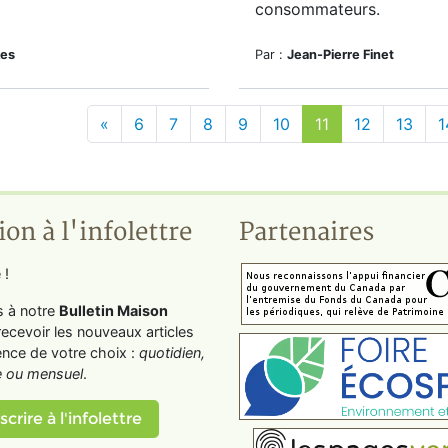
consommateurs.
kes
Par :
Jean-Pierre Finet
«
6
7
8
9
10
11
12
13
1
ion à l'infolettre
Partenaires
 !
s à notre
Bulletin Maison
recevoir les nouveaux articles
ence de votre choix :
quotidien,
 ou mensuel
.
scrire à l'infolettre