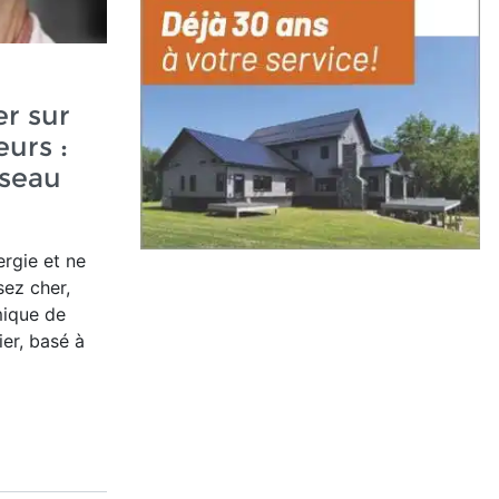
r sur
urs :
seau
ergie et ne
sez cher,
mique de
ier
, basé à