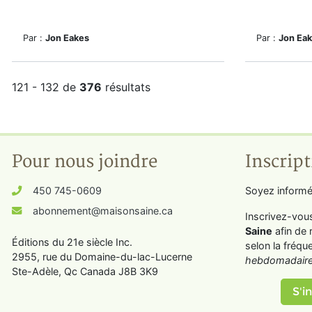
Par :
Jon Eakes
Par :
Jon Ea
121 - 132 de
376
résultats
Pour nous joindre
Inscript
450 745-0609
Soyez informé
abonnement@maisonsaine.ca
Inscrivez-vou
Saine
afin de 
Éditions du 21e siècle Inc.
selon la fréqu
2955, rue du Domaine-du-lac-Lucerne
hebdomadaire
Ste-Adèle, Qc Canada J8B 3K9
S'in