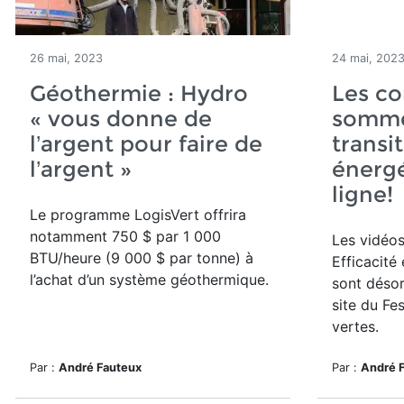
26 mai, 2023
24 mai, 202
Géothermie : Hydro
Les co
« vous donne de
sommet
l’argent pour faire de
transi
l’argent »
énergé
ligne!
Le programme LogisVert offrira
notamment 750 $ par 1 000
Les vidéo
BTU/heure (9 000 $ par tonne) à
Efficacité
l’achat d’un système géothermique.
sont désor
site du Fe
vertes.
Par :
André Fauteux
Par :
André 