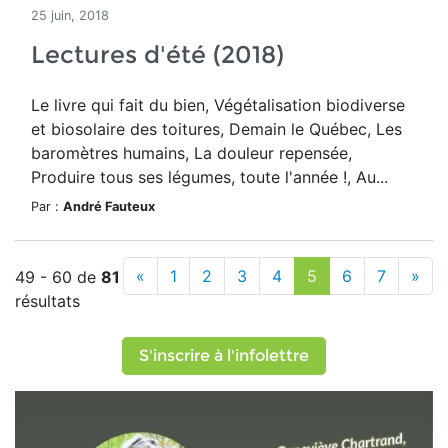
25 juin, 2018
Lectures d'été (2018)
Le livre qui fait du bien, Végétalisation biodiverse
et biosolaire des toitures, Demain le Québec, Les
baromètres humains, La douleur repensée,
Produire tous ses légumes, toute l'année !, Au...
Par :
André Fauteux
«
1
2
3
4
5
6
7
»
49 - 60 de
81
résultats
S'inscrire à l'infolettre