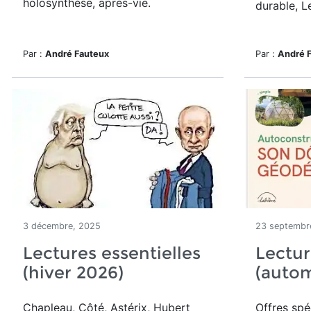
holosynthèse, après-vie.
durable, L
Par :
André Fauteux
Par :
André 
3 décembre, 2025
23 septembr
Lectures essentielles
Lectur
(hiver 2026)
(auto
Chapleau, Côté, Astérix, Hubert
Offres spé