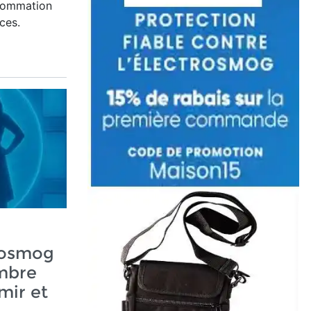
sommation
ces.
trosmog
mbre
mir et