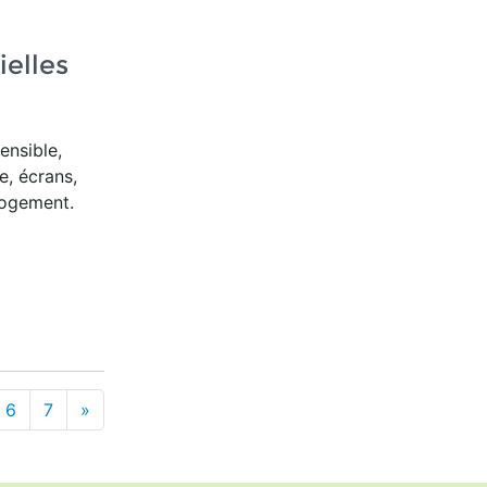
ielles
ensible,
e, écrans,
logement.
6
7
»