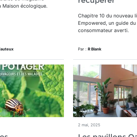
récupérer
a Maison écologique.
Chapitre 10 du nouveau l
Empowered, un guide du
consommateur averti.
Fauteux
Par :
R Blank
2 mai, 2025
es
Les pavillons O