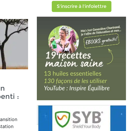
S'inscrire à l'infolettre
un
enti :
ransition
tation