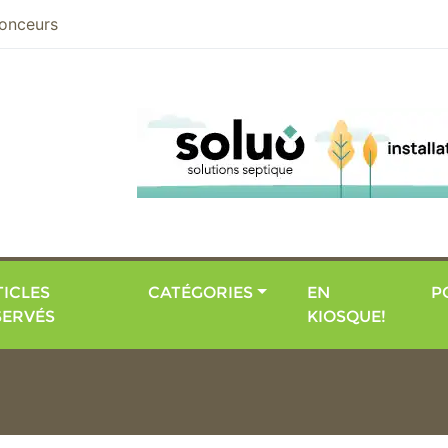
nier
onceurs
ICLES
CATÉGORIES
EN
P
SERVÉS
KIOSQUE!