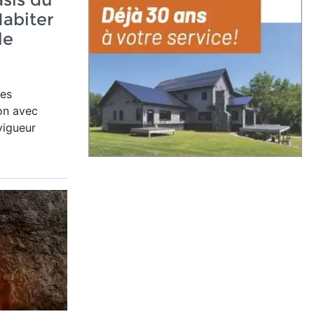
abiter
le
des
on avec
vigueur