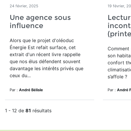
24 février, 2025
19 février, 2
Une agence sous
Lectur
influence
incon
(print
Alors que le projet d'oléoduc
Énergie Est refait surface, cet
Comment c
extrait d'un récent livre rappelle
son habita
que nos élus défendent souvent
confort th
davantage les intérêts privés que
climatisat
ceux du...
s’affole ?
Par :
André Bélisle
Par :
André 
1 - 12 de
81
résultats