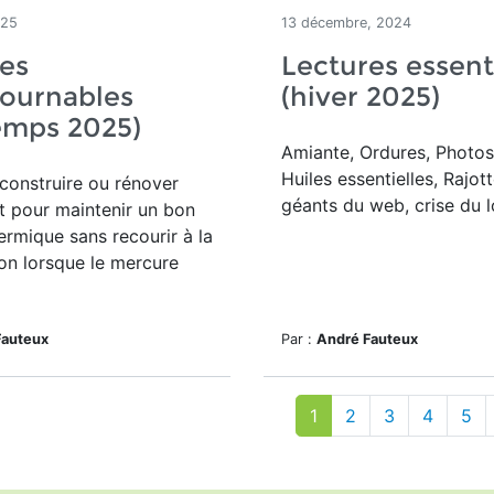
025
13 décembre, 2024
es
Lectures essent
tournables
(hiver 2025)
emps 2025)
Amiante, Ordures, Photos
Huiles essentielles, Rajott
onstruire ou rénover
géants du web, crise du 
t pour maintenir un bon
ermique sans recourir à la
ion lorsque le mercure
Fauteux
Par :
André Fauteux
1
2
3
4
5