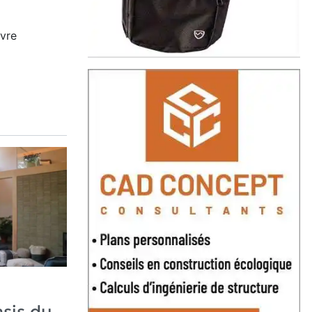
ivre
asis du