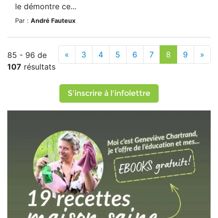
le démontre ce...
Par :
André Fauteux
«
3
4
5
6
7
8
9
»
85 - 96 de
107
résultats
S'inscrire à l'infolettre