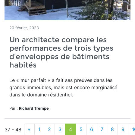
20 février, 2023
Un architecte compare les
performances de trois types
d’enveloppes de bâtiments
habités
Le « mur parfait » a fait ses preuves dans les
grands immeubles
, mais est encore marginalisé
dans le domaine résidentiel.
Par :
Richard Trempe
«
1
2
3
4
5
6
7
8
9
1
37 - 48