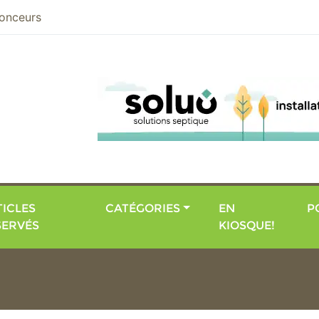
nier
onceurs
ICLES
CATÉGORIES
EN
P
SERVÉS
KIOSQUE!