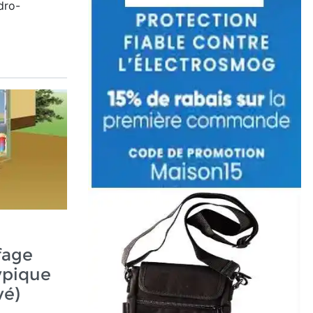
dro-
fage
ypique
vé)