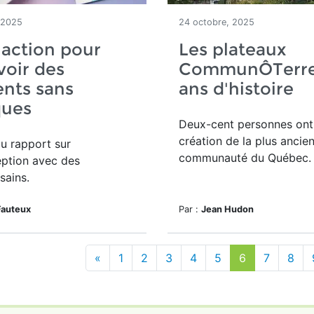
 2025
24 octobre, 2025
'action pour
Les plateaux
oir des
CommunÔTerre 
nts sans
ans d'histoire
ques
Deux-cent personnes ont 
création de la plus ancie
u rapport sur
communauté du Québec.
eption avec des
sains.
Fauteux
Par :
Jean Hudon
«
1
2
3
4
5
6
7
8