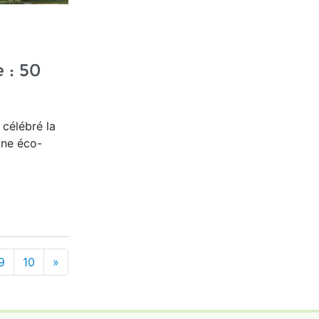
: 50
célébré la
nne éco-
9
10
»