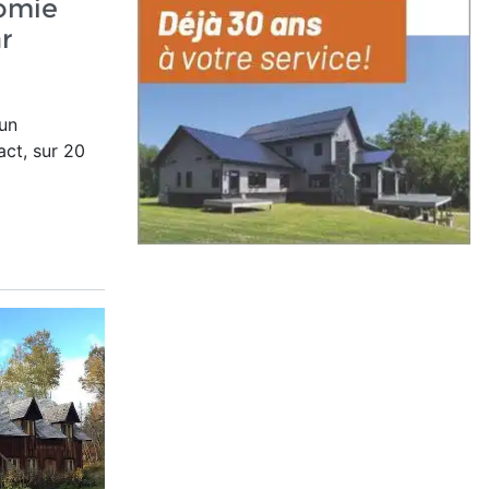
omie
r
un
ct, sur 20