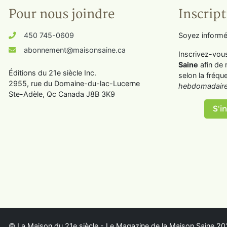
Pour nous joindre
Inscript
450 745-0609
Soyez informé
abonnement@maisonsaine.ca
Inscrivez-vou
Saine
afin de 
Éditions du 21e siècle Inc.
selon la fréqu
2955, rue du Domaine-du-lac-Lucerne
hebdomadaire
Ste-Adèle, Qc Canada J8B 3K9
S'in
© La Maison du 21e siècle - Le Magazine de la Maison Saine 202