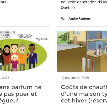
nts.
nouvelle génération d'Hy
Québec.
Par :
André Fauteux
, 2025
19 novembre, 2025
sans parfum ne
Coûts de chauf
ie pas puer et
d'une maison t
dégueu!
cet hiver (réser