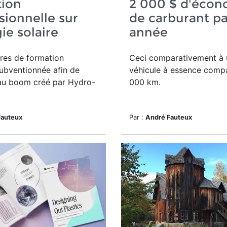
tion
2 000 $ d'écon
sionnelle sur
de carburant pa
gie solaire
année
res de formation
Ceci comparativement à 
ubventionnée afin de
véhicule à essence compa
au boom créé par Hydro-
000 km.
Fauteux
Par :
André Fauteux