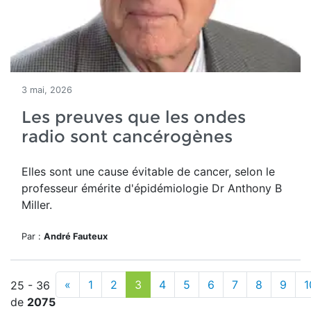
3 mai, 2026
Les preuves que les ondes
radio sont cancérogènes
Elles sont une cause évitable de cancer, selon le
professeur émérite d'épidémiologie Dr Anthony B
Miller.
Par :
André Fauteux
«
1
2
3
4
5
6
7
8
9
1
25 - 36
de
2075