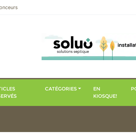
nier
onceurs
ICLES
CATÉGORIES
EN
P
SERVÉS
KIOSQUE!