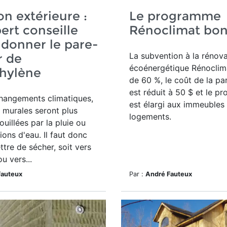
ion extérieure :
Le programme
ert conseille
Rénoclimat bon
donner le pare-
La subvention à la rénov
r de
écoénergétique Rénoclim
thylène
de 60 %, le coût de la par
est réduit à 50 $ et le 
hangements climatiques,
est élargi aux immeubles
s murales seront plus
logements.
uillées par la pluie ou
ations d'eau. Il faut donc
ttre de sécher, soit vers
ou vers...
Fauteux
Par :
André Fauteux