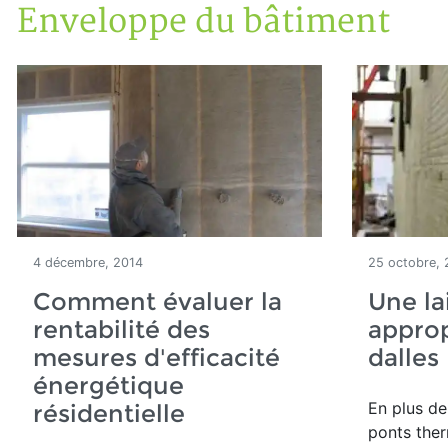
Enveloppe du bâtiment
Accueil
Articles
Construction verte
Enveloppe du bâtiment
4 décembre, 2014
25 octobre, 
Comment évaluer la
Une la
rentabilité des
approp
mesures d'efficacité
dalles
énergétique
En plus de
résidentielle
ponts ther