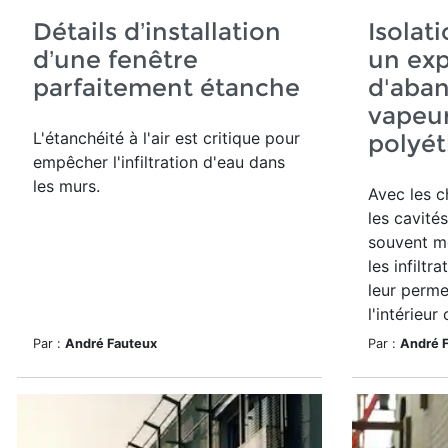
Détails d’installation
Isolat
d’une fenêtre
un exp
parfaitement étanche
d'aban
vapeu
L'étanchéité à l'air est critique pour
polyé
empêcher l'infiltration d'eau dans
les murs.
Avec les c
les cavité
souvent mo
les infiltr
leur perme
l'intérieur 
Par :
André Fauteux
Par :
André 