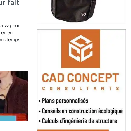
ur fait
s
la vapeur
 erreur
longtemps.