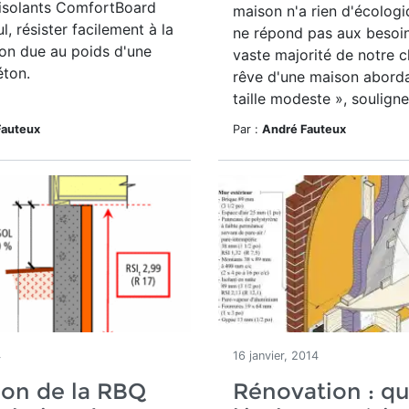
isolants ComfortBoard
maison n'a rien d'écologi
l, résister facilement à la
ne répond pas aux besoin
on due au poids d'une
vaste majorité de notre cl
éton.
rêve d'une maison aborda
taille modeste », souligne.
Fauteux
Par :
André Fauteux
4
16 janvier, 2014
ion de la RBQ
Rénovation : q