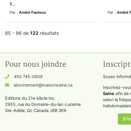
¢...
Par :
André Fauteux
Par :
André 
85 - 96 de
122
résultats
Pour nous joindre
Inscript
450 745-0609
Soyez informé
abonnement@maisonsaine.ca
Inscrivez-vou
Saine
afin de 
Éditions du 21e siècle Inc.
selon la fréqu
2955, rue du Domaine-du-lac-Lucerne
hebdomadaire
Ste-Adèle, Qc Canada J8B 3K9
S'in