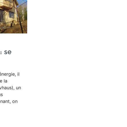
: se
nergie, il
e la
vhaus), un
us
enant, on