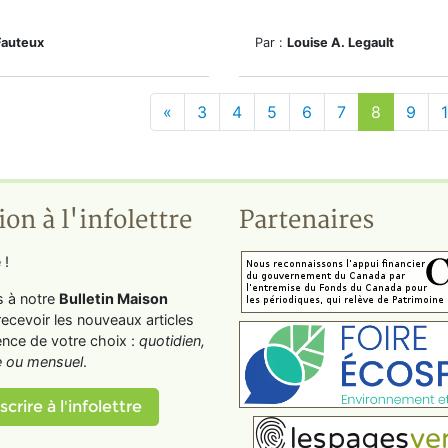
Fauteux
Par :
Louise A. Legault
«
3
4
5
6
7
8
9
ion à l'infolettre
Partenaires
 !
s à notre
Bulletin Maison
recevoir les nouveaux articles
ence de votre choix :
quotidien,
 ou mensuel
.
scrire à l'infolettre