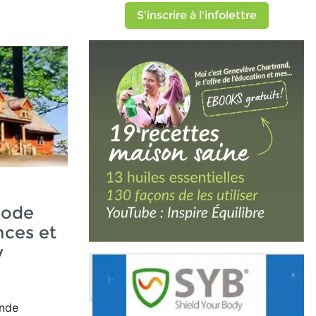
S'inscrire à l'infolettre
Code
nces et
y
ande